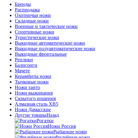
Бренды
Распродажа
Охотничьи ножи
Складные ножи
Военные и тактические ножи
Спортивные ножи
Туристические ножи
Выкидные автоматические ножи
Выкидные полуавтоматические ножи
Выкидные фронтальные
Реплики
Балисонги
Мачете
Керамбиты ножи
Тычковые ножи
Ножи танто
Ножи выживания
Скрытого ношения
Алмазная сталь ХВ5
Ножи Дамасские
Другие товары
Назад
Рогатки
Ножи Россия
Рыбацкие ножи
Филейные ножи