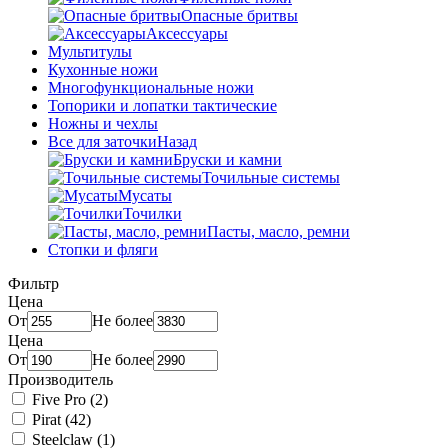
Опасные бритвы
Аксессуары
Мультитулы
Кухонные ножи
Многофункциональные ножи
Топорики и лопатки тактические
Ножны и чехлы
Все для заточки
Назад
Бруски и камни
Точильные системы
Мусаты
Точилки
Пасты, масло, ремни
Стопки и фляги
Фильтр
Цена
От
Не более
Цена
От
Не более
Производитель
Five Pro
(2)
Pirat
(42)
Steelclaw
(1)