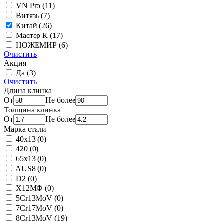
VN Pro
(11)
Витязь
(7)
Китай
(26)
Мастер К
(17)
НОЖЕМИР
(6)
Очистить
Акция
Да
(3)
Очистить
Длина клинка
От
Не более
Толщина клинка
От
Не более
Марка стали
40х13
(0)
420
(0)
65х13
(0)
AUS8
(0)
D2
(0)
Х12МФ
(0)
5Cr13MoV
(0)
7Cr17MoV
(0)
8Cr13MoV
(19)