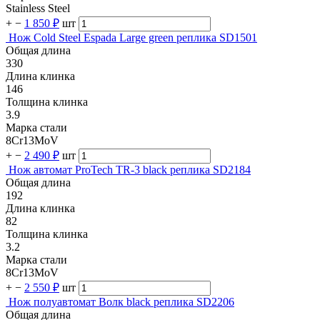
Stainless Steel
+
−
1 850 ₽
шт
Нож Cold Steel Espada Large green реплика SD1501
Общая длина
330
Длина клинка
146
Толщина клинка
3.9
Марка стали
8Cr13MoV
+
−
2 490 ₽
шт
Нож автомат ProTech TR-3 black реплика SD2184
Общая длина
192
Длина клинка
82
Толщина клинка
3.2
Марка стали
8Cr13MoV
+
−
2 550 ₽
шт
Нож полуавтомат Волк black реплика SD2206
Общая длина