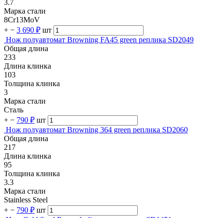
3.7
Марка стали
8Cr13MoV
+
−
3 690 ₽
шт
Нож полуавтомат Browning FA45 green реплика SD2049
Общая длина
233
Длина клинка
103
Толщина клинка
3
Марка стали
Сталь
+
−
790 ₽
шт
Нож полуавтомат Browning 364 green реплика SD2060
Общая длина
217
Длина клинка
95
Толщина клинка
3.3
Марка стали
Stainless Steel
+
−
790 ₽
шт