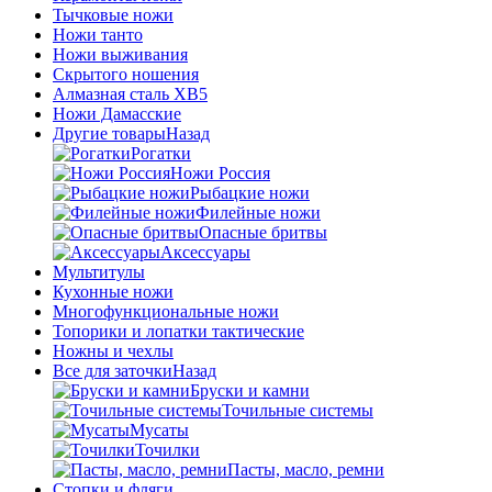
Тычковые ножи
Ножи танто
Ножи выживания
Скрытого ношения
Алмазная сталь ХВ5
Ножи Дамасские
Другие товары
Назад
Рогатки
Ножи Россия
Рыбацкие ножи
Филейные ножи
Опасные бритвы
Аксессуары
Мультитулы
Кухонные ножи
Многофункциональные ножи
Топорики и лопатки тактические
Ножны и чехлы
Все для заточки
Назад
Бруски и камни
Точильные системы
Мусаты
Точилки
Пасты, масло, ремни
Стопки и фляги