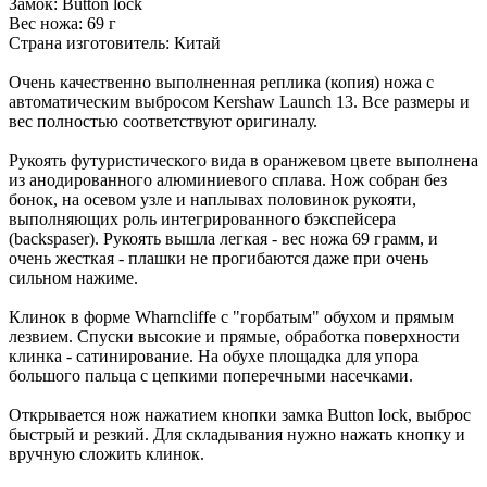
Замок: Button lock
Вес ножа: 69 г
Страна изготовитель: Китай
Очень качественно выполненная реплика (копия) ножа с
автоматическим выбросом Kershaw Launch 13. Все размеры и
вес полностью соответствуют оригиналу.
Рукоять футуристического вида в оранжевом цвете выполнена
из анодированного алюминиевого сплава. Нож собран без
бонок, на осевом узле и наплывах половинок рукояти,
выполняющих роль интегрированного бэкспейсера
(backspaser). Рукоять вышла легкая - вес ножа 69 грамм, и
очень жесткая - плашки не прогибаются даже при очень
сильном нажиме.
Клинок в форме Wharncliffe с "горбатым" обухом и прямым
лезвием. Спуски высокие и прямые, обработка поверхности
клинка - сатинирование. На обухе площадка для упора
большого пальца с цепкими поперечными насечками.
Открывается нож нажатием кнопки замка Button lock, выброс
быстрый и резкий. Для складывания нужно нажать кнопку и
вручную сложить клинок.