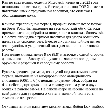
Как во всех новых моделях Microtech, начиная с 2023 года,
использованы винты третьей генерации - под TORX, вместо
патентованных с треугольной головкой, это облегчает
обслуживание ножа.
Клинок стреловидной формы, профиль больше всего похож
на Spear-Point, фальшлезвие на весь короткий обух. Спуски
прямые высокие, обработка поверхности клинка - Stonewash.
На обухе площадка с грубой насечкой для упора большого
пальца при силовом резе. Вместе с крупным чойлом делает
очень удобным укороченный хват для выполнения тонкой
работы.
При длине клинка менее 9 см (8,9) и заточке с одной стороны
данный нож по Закону об оружии не является холодным
оружием и разрешен к свободному обороту.
Рукоять среднего размера, изогнутой под анатомию кисти
формы, выполнена из анодированного авиационного
алюминия (6061 T-6 ) с цепким рисунком. Нож собран на
бэкспейсере, прикрывающим спинку, осевом узле и двух
бонках в районе замка. На бэкспейсере нанесены насечки по
всей длине для уверенного хвата, в тыльной части есть
темлячное отверстие.
Открывается нож нажатием кнопки замка Button lock, выброс