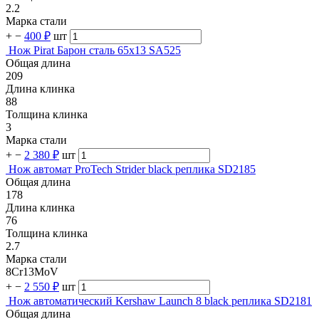
2.2
Марка стали
+
−
400 ₽
шт
Нож Pirat Барон сталь 65х13 SA525
Общая длина
209
Длина клинка
88
Толщина клинка
3
Марка стали
+
−
2 380 ₽
шт
Нож автомат ProTech Strider black реплика SD2185
Общая длина
178
Длина клинка
76
Толщина клинка
2.7
Марка стали
8Cr13MoV
+
−
2 550 ₽
шт
Нож автоматический Kershaw Launch 8 black реплика SD2181
Общая длина