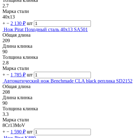
Толщина клинка
2.7
Марка стали
40х13
+
−
2 130 ₽
шт
Нож Pirat Походный сталь 40х13 SA501
Общая длина
209
Длина клинка
90
Толщина клинка
2.8
Марка стали
+
−
1 785 ₽
шт
Автоматический нож Benchmade CLA black реплика SD2152
Общая длина
208
Длина клинка
90
Толщина клинка
3.3
Марка стали
8Cr13MoV
+
−
1 590 ₽
шт
Нож Pirat K889