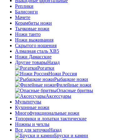
Выкидные фронтальные
Реплики
Балисонги
Мачете
Керамбиты ножи
Тычковые ножи
Ножи танто
Ножи выживания
Скрытого ношения
Алмазная сталь ХВ5
Ножи Дамасские
Другие товары
Назад
Рогатки
Ножи Россия
Рыбацкие ножи
Филейные ножи
Опасные бритвы
Аксессуары
Мультитулы
Кухонные ножи
Многофункциональные ножи
Топорики и лопатки тактические
Ножны и чехлы
Все для заточки
Назад
Бруски и камни