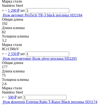
Марка стали
Stainless Steel
+
−
1 290 ₽
шт
Нож автомат ProTech TR-3 black реплика SD2184
Общая длина
192
Длина клинка
82
Толщина клинка
3.2
Марка стали
8Cr13MoV
+
−
2 550 ₽
шт
Нож полуавтомат Волк silver реплика SD2205
Общая длина
177
Длина клинка
75
Толщина клинка
2.6
Марка стали
Stainless Steel
+
−
500 ₽
шт
Нож флиппер Extrema Ratio T-Razor Black реплика SD1174