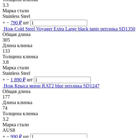
3.3
Марка стали
Stainless Steel
+
−
790 ₽
шт
Нож Cold Steel Voyager Extra Large black tanto реплика SD1350
Общая длина
305
Длина клинка
133
Толщина клинка
3.8
Марка стали
Stainless Steel
+
−
1 890 ₽
шт
Нож Крыса мини RAT2 blue реплика SD1247
Общая длина
177
Длина клинка
74
Толщина клинка
3.2
Марка стали
AUS8
+
−
990 ₽
шт