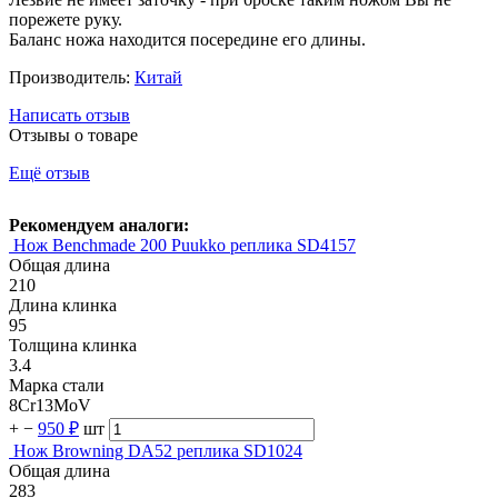
порежете руку.
Баланс ножа находится посередине его длины.
Производитель:
Китай
Написать отзыв
Отзывы о товаре
Ещё отзыв
Рекомендуем аналоги:
Нож Benchmade 200 Puukko реплика SD4157
Общая длина
210
Длина клинка
95
Толщина клинка
3.4
Марка стали
8Cr13MoV
+
−
950 ₽
шт
Нож Browning DA52 реплика SD1024
Общая длина
283