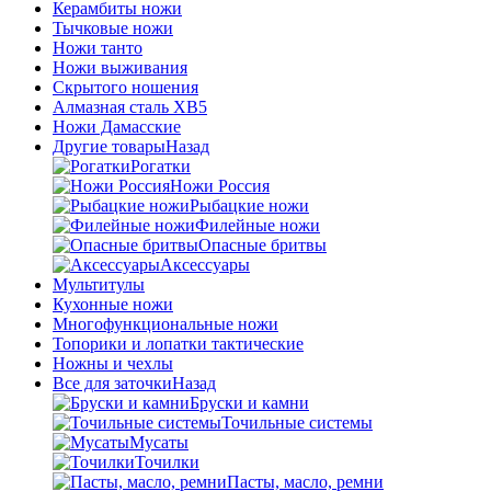
Керамбиты ножи
Тычковые ножи
Ножи танто
Ножи выживания
Скрытого ношения
Алмазная сталь ХВ5
Ножи Дамасские
Другие товары
Назад
Рогатки
Ножи Россия
Рыбацкие ножи
Филейные ножи
Опасные бритвы
Аксессуары
Мультитулы
Кухонные ножи
Многофункциональные ножи
Топорики и лопатки тактические
Ножны и чехлы
Все для заточки
Назад
Бруски и камни
Точильные системы
Мусаты
Точилки
Пасты, масло, ремни