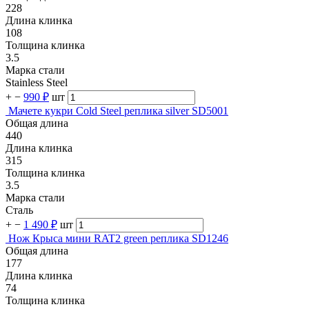
228
Длина клинка
108
Толщина клинка
3.5
Марка стали
Stainless Steel
+
−
990 ₽
шт
Мачете кукри Cold Steel реплика silver SD5001
Общая длина
440
Длина клинка
315
Толщина клинка
3.5
Марка стали
Сталь
+
−
1 490 ₽
шт
Нож Крыса мини RAT2 green реплика SD1246
Общая длина
177
Длина клинка
74
Толщина клинка