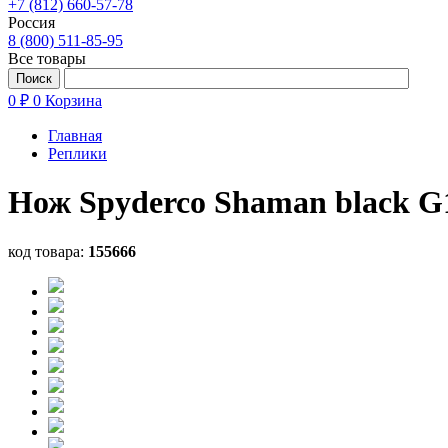
+7 (812) 660-57-78
Россия
8 (800) 511-85-95
Все товары
0 ₽
0
Корзина
Главная
Реплики
Нож Spyderco Shaman black G
код товара:
155666