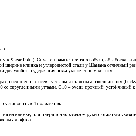
an.
им к Spear Point). Спуски прямые, почти от обуха, обработка кл
ой ширине клинка и углеродистой стали у Шамана отличный рез
ки для удобства удержания ножа укороченным хватом.
рах, соединенных осевым узлом и стальным бэкспейсером (backsp
10 со скругленными углами. G10 – очень прочный, устойчивый к
но установить в 4 положения.
тия на клинке, или инерционно взмахом руки с отжатым указат
боковых люфтов.