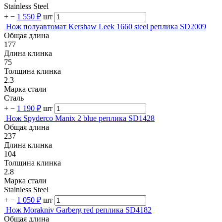
Stainless Steel
+
−
1 550 ₽
шт
Нож полуавтомат Kershaw Leek 1660 steel реплика SD2009
Общая длина
177
Длина клинка
75
Толщина клинка
2.3
Марка стали
Сталь
+
−
1 190 ₽
шт
Нож Spyderco Manix 2 blue реплика SD1428
Общая длина
237
Длина клинка
104
Толщина клинка
2.8
Марка стали
Stainless Steel
+
−
1 050 ₽
шт
Нож Morakniv Garberg red реплика SD4182
Общая длина