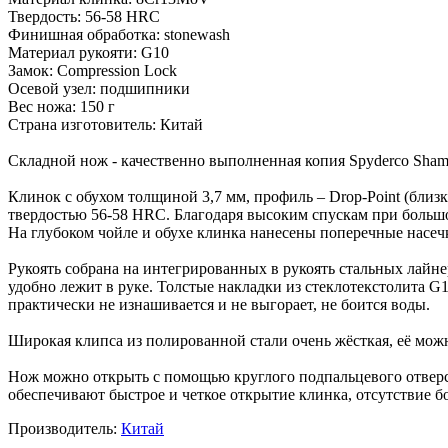
Твердость: 56-58 HRC
Финишная обработка: stonewash
Материал рукояти: G10
Замок: Compression Lock
Осевой узел: подшипники
Вес ножа: 150 г
Страна изготовитель: Китай
Складной нож - качественно выполненная копия Spyderco Sham
Клинок с обухом толщиной 3,7 мм, профиль – Drop-Point (близк
твердостью 56-58 HRC. Благодаря высоким спускам при больш
На глубоком чойле и обухе клинка нанесены поперечные насеч
Рукоять собрана на интегрированных в рукоять стальных лайне
удобно лежит в руке. Толстые накладки из стеклотекстолита G
практически не изнашивается и не выгорает, не боится воды.
Широкая клипса из полированной стали очень жёсткая, её мож
Нож можно открыть с помощью круглого подпальцевого отверс
обеспечивают быстрое и четкое открытие клинка, отсутствие 
Производитель:
Китай