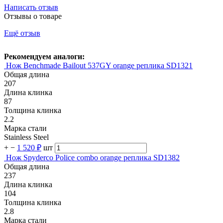
Написать отзыв
Отзывы о товаре
Ещё отзыв
Рекомендуем аналоги:
Нож Benchmade Bailout 537GY orange реплика SD1321
Общая длина
207
Длина клинка
87
Толщина клинка
2.2
Марка стали
Stainless Steel
+
−
1 520 ₽
шт
Нож Spyderco Police combo orange реплика SD1382
Общая длина
237
Длина клинка
104
Толщина клинка
2.8
Марка стали