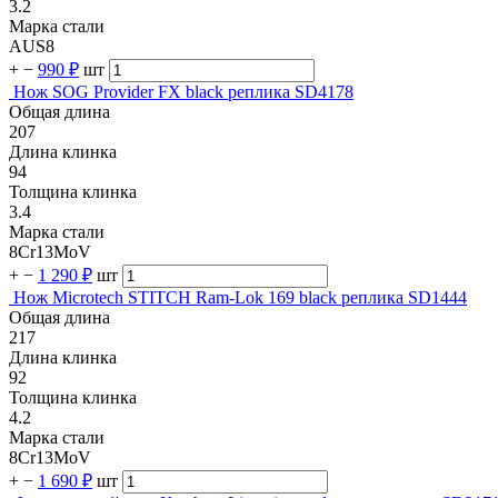
3.2
Марка стали
AUS8
+
−
990 ₽
шт
Нож SOG Provider FX black реплика SD4178
Общая длина
207
Длина клинка
94
Толщина клинка
3.4
Марка стали
8Cr13MoV
+
−
1 290 ₽
шт
Нож Microtech STITCH Ram-Lok 169 black реплика SD1444
Общая длина
217
Длина клинка
92
Толщина клинка
4.2
Марка стали
8Cr13MoV
+
−
1 690 ₽
шт