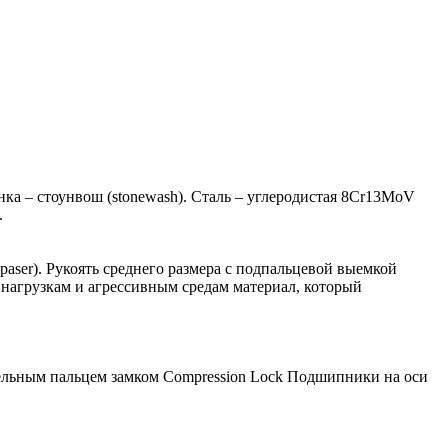
инка – стоунвош (stonewash). Сталь – углеродистая 8Cr13MoV
.
aser). Рукоять среднего размера с подпальцевой выемкой
 нагрузкам и агрессивным средам материал, который
ельным пальцем замком Compression Lock Подшипники на оси