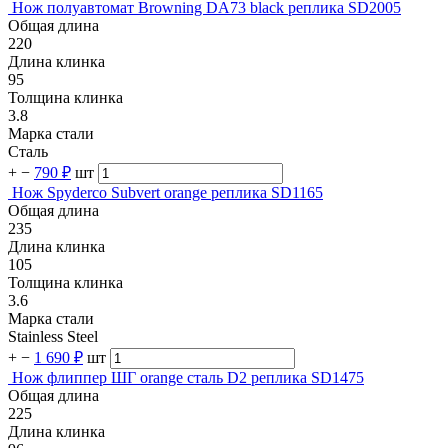
Нож полуавтомат Browning DA73 black реплика SD2005
Общая длина
220
Длина клинка
95
Толщина клинка
3.8
Марка стали
Сталь
+
−
790 ₽
шт
Нож Spyderco Subvert orange реплика SD1165
Общая длина
235
Длина клинка
105
Толщина клинка
3.6
Марка стали
Stainless Steel
+
−
1 690 ₽
шт
Нож флиппер ШГ orange сталь D2 реплика SD1475
Общая длина
225
Длина клинка