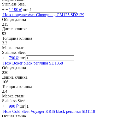
Stainless Steel
+
−
1 190 ₽
шт
Нож полуавтомат Chongming CM125 SD2129
Общая длина
215
Длина клинка
93
Толщина клинка
3.3
Марка стали
Stainless Steel
+
−
790 ₽
шт
Нож Boker black реплика SD1358
Общая длина
230
Длина клинка
106
Толщина клинка
2.4
Марка стали
Stainless Steel
+
−
990 ₽
шт
Нож Cold Steel Voyager KRIS black реплика SD1118
Общая длина