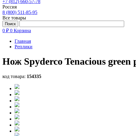
+7 (812) 660-57-78
Россия
8 (800) 511-85-95
Все товары
0 ₽
0
Корзина
Главная
Реплики
Нож Spyderco Tenacious green
код товара:
154335