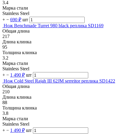
3.4
Марка стали
Stainless Steel
+
−
690 ₽
шт
Нож Benchmade Turret 980 black реплика SD1169
Общая длина
217
Длина клинка
95
Толщина клинка
3.2
Марка стали
Stainless Steel
+
−
1 490 ₽
шт
Нож Cold Steel Rajah III 62JM serreitor реплика SD1422
Общая длина
210
Длина клинка
88
Толщина клинка
3.8
Марка стали
Stainless Steel
+
−
1 490 ₽
шт