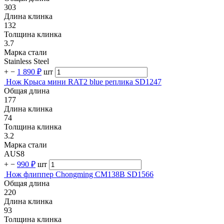
303
Длина клинка
132
Толщина клинка
3.7
Марка стали
Stainless Steel
+
−
1 890 ₽
шт
Нож Крыса мини RAT2 blue реплика SD1247
Общая длина
177
Длина клинка
74
Толщина клинка
3.2
Марка стали
AUS8
+
−
990 ₽
шт
Нож флиппер Chongming CM138B SD1566
Общая длина
220
Длина клинка
93
Толщина клинка