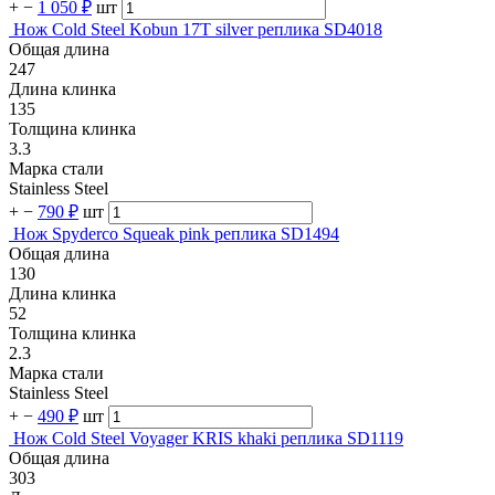
+
−
1 050 ₽
шт
Нож Cold Steel Kobun 17T silver реплика SD4018
Общая длина
247
Длина клинка
135
Толщина клинка
3.3
Марка стали
Stainless Steel
+
−
790 ₽
шт
Нож Spyderco Squeak pink реплика SD1494
Общая длина
130
Длина клинка
52
Толщина клинка
2.3
Марка стали
Stainless Steel
+
−
490 ₽
шт
Нож Cold Steel Voyager KRIS khaki реплика SD1119
Общая длина
303