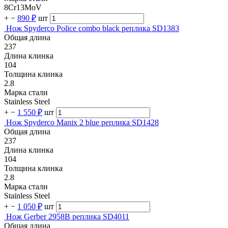
8Cr13MoV
+
−
890 ₽
шт
Нож Spyderco Police combo black реплика SD1383
Общая длина
237
Длина клинка
104
Толщина клинка
2.8
Марка стали
Stainless Steel
+
−
1 550 ₽
шт
Нож Spyderco Manix 2 blue реплика SD1428
Общая длина
237
Длина клинка
104
Толщина клинка
2.8
Марка стали
Stainless Steel
+
−
1 050 ₽
шт
Нож Gerber 2958B реплика SD4011
Общая длина