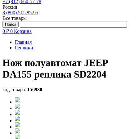
+7 (812) 660-57-78
Россия
8 (800) 511-85-95
Все товары
0 ₽
0
Корзина
Главная
Реплики
Нож полуавтомат JEEP
DA155 реплика SD2204
код товара:
156980