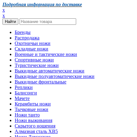
Подробная информация по доставке
x
x
Бренды
Распродажа
Охотничьи ножи
Складные ножи
Военные и тактические ножи
Спортивные ножи
Туристические ножи
Выкидные автоматические ножи
Выкидные полуавтоматические ножи
Выкидные фронтальные
Реплики
Балисонги
Мачете
Керамбиты ножи
Тычковые ножи
Ножи танто
Ножи выживания
Скрытого ношения
Алмазная сталь ХВ5
Ножи Дамасские