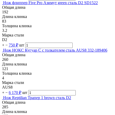
Нож флиппер Five Pro Азимут green сталь D2 SD1522
Общая длина
192
Длина клинка
83
Толщина клинка
3.2
Марка стали
D2
+
−
750 ₽
шт
Нож НОКС Кугуар С с толкателем сталь AUS8 332-189406
Общая длина
260
Длина клинка
121
Толщина клинка
4
Марка стали
AUS8
+
−
6 170 ₽
шт
Нож Reptilian Трапер 1 brown сталь D2
Общая длина
285
Длина клинка