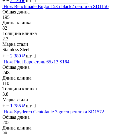
+
−
2 130 ₽
шт
Нож Benchmade Bugout 535 black2 реплика SD1150
Общая длина
195
Длина клинка
82
Толщина клинка
2.3
Марка стали
Stainless Steel
+
−
2 380 ₽
шт
Нож Pirat Барс сталь 65х13 S164
Общая длина
248
Длина клинка
110
Толщина клинка
3.8
Марка стали
+
−
1 785 ₽
шт
Нож Spyderco Centofante 3 green реплика SD1572
Общая длина
202
Длина клинка
88