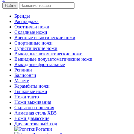
Бренды
Распродажа
Охотничьи ножи
Складные ножи
Военные и тактические ножи
Спортивные ножи
Туристические ножи
Выкидные автоматические ножи
Выкидные полуавтоматические ножи
Выкидные фронтальные
Реплики
Балисонги
Мачете
Керамбиты ножи
Тычковые ножи
Ножи танто
Ножи выживания
Скрытого ношения
Алмазная сталь ХВ5
Ножи Дамасские
Другие товары
Назад
Рогатки