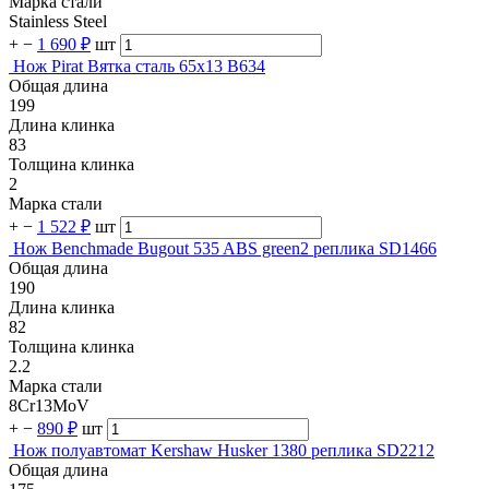
Марка стали
Stainless Steel
+
−
1 690 ₽
шт
Нож Pirat Вятка сталь 65х13 B634
Общая длина
199
Длина клинка
83
Толщина клинка
2
Марка стали
+
−
1 522 ₽
шт
Нож Benchmade Bugout 535 ABS green2 реплика SD1466
Общая длина
190
Длина клинка
82
Толщина клинка
2.2
Марка стали
8Cr13MoV
+
−
890 ₽
шт
Нож полуавтомат Kershaw Husker 1380 реплика SD2212
Общая длина