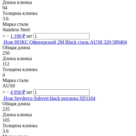
Длина клинка
94
Толщина клинка
3.6
Марка стали
Stainless Steel
+
−
1 190 ₽
шт
Нож НОКС Офицерский 2М Black сталь AUS8 320-589404
Общая длина
250
Длина клинка
112
Толщина клинка
4
Марка стали
AUS8
+
−
4 950 ₽
шт
Нож Spyderco Subvert black реплика SD1164
Общая длина
235
Длина клинка
105
Толщина клинка
3.6