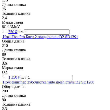
175
Длина клинка
75
Толщина клинка
2.4
Марка стали
8Cr13MoV
+
−
550 ₽
шт
Нож Five Pro Боец 2 orange сталь D2 SD1391
Общая длина
210
Длина клинка
89
Толщина клинка
3.6
Марка стали
D2
+
−
1 350 ₽
шт
Нож флиппер Зубочистка tanto green сталь D2 SD1200
Общая длина
200
Длина клинка
90
Толщина клинка
2.3