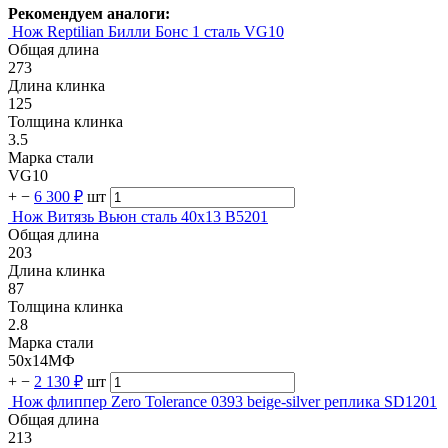
Рекомендуем аналоги:
Нож Reptilian Билли Бонс 1 сталь VG10
Общая длина
273
Длина клинка
125
Толщина клинка
3.5
Марка стали
VG10
+
−
6 300 ₽
шт
Нож Витязь Вьюн сталь 40х13 B5201
Общая длина
203
Длина клинка
87
Толщина клинка
2.8
Марка стали
50х14МФ
+
−
2 130 ₽
шт
Нож флиппер Zero Tolerance 0393 beige-silver реплика SD1201
Общая длина
213