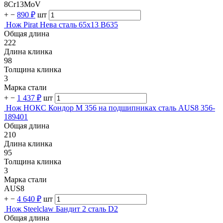
8Cr13MoV
+
−
890 ₽
шт
Нож Pirat Нева сталь 65х13 B635
Общая длина
222
Длина клинка
98
Толщина клинка
3
Марка стали
+
−
1 437 ₽
шт
Нож НОКС Кондор М 356 на подшипниках сталь AUS8 356-
189401
Общая длина
210
Длина клинка
95
Толщина клинка
3
Марка стали
AUS8
+
−
4 640 ₽
шт
Нож Steelclaw Бандит 2 сталь D2
Общая длина