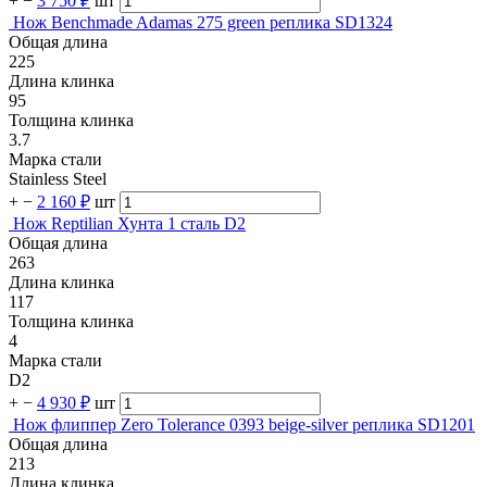
+
−
3 750 ₽
шт
Нож Benchmade Adamas 275 green реплика SD1324
Общая длина
225
Длина клинка
95
Толщина клинка
3.7
Марка стали
Stainless Steel
+
−
2 160 ₽
шт
Нож Reptilian Хунта 1 сталь D2
Общая длина
263
Длина клинка
117
Толщина клинка
4
Марка стали
D2
+
−
4 930 ₽
шт
Нож флиппер Zero Tolerance 0393 beige-silver реплика SD1201
Общая длина
213
Длина клинка