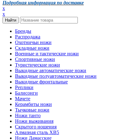
Подробная информация по доставке
x
x
Бренды
Распродажа
Охотничьи ножи
Складные ножи
Военные и тактические ножи
Спортивные ножи
Туристические ножи
Выкидные автоматические ножи
Выкидные полуавтоматические ножи
Выкидные фронтальные
Реплики
Балисонги
Мачете
Керамбиты ножи
Тычковые ножи
Ножи танто
Ножи выживания
Скрытого ношения
Алмазная сталь ХВ5
Ножи Дамасские