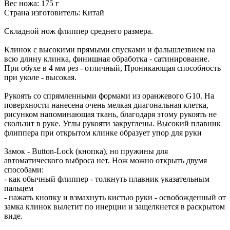
Вес ножа: 175 г
Страна изготовитель: Китай
Складной нож флиппер среднего размера.
Клинок с высокими прямыми спусками и фальшлезвием на
всю длину клинка, финишная обработка - сатинирование.
При обухе в 4 мм рез - отличный, Проникающая способность
при уколе - высокая.
Рукоять со спрямленными формами из оранжевого G10. На
поверхности нанесена очень мелкая диагональная клетка,
рисунком напоминающая ткань, благодаря этому рукоять не
скользит в руке. Углы рукояти закруглены. Высокий плавник
флиппера при открытом клинке образует упор для руки
Замок - Button-Lock (кнопка), но пружины для
автоматического выброса нет. Нож можно открыть двумя
способами:
- как обычный флиппер - толкнуть плавник указательным
пальцем
- нажать кнопку и взмахнуть кистью руки - освобожденный от
замка клинок вылетит по инерции и защелкнется в раскрытом
виде.