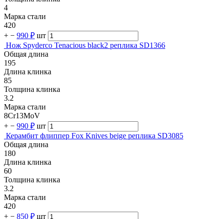
4
Марка стали
420
+
−
990 ₽
шт
Нож Spyderco Tenacious black2 реплика SD1366
Общая длина
195
Длина клинка
85
Толщина клинка
3.2
Марка стали
8Cr13MoV
+
−
990 ₽
шт
Керамбит флиппер Fox Knives beige реплика SD3085
Общая длина
180
Длина клинка
60
Толщина клинка
3.2
Марка стали
420
+
−
850 ₽
шт