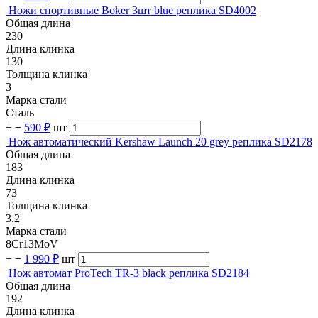
Ножи спортивные Boker 3шт blue реплика SD4002
Общая длина
230
Длина клинка
130
Толщина клинка
3
Марка стали
Сталь
+
−
590 ₽
шт
Нож автоматический Kershaw Launch 20 grey реплика SD2178
Общая длина
183
Длина клинка
73
Толщина клинка
3.2
Марка стали
8Cr13MoV
+
−
1 990 ₽
шт
Нож автомат ProTech TR-3 black реплика SD2184
Общая длина
192
Длина клинка