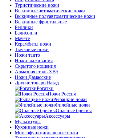
Туристические ножи
Выкидные автоматические ножи
Выкидные полуавтоматические ножи
Выкидные фронтальные
Реплики
Балисонги
Мачете
Керамбиты ножи
Тычковые ножи
Ножи танто
Ножи выживания
Скрытого ношения
Алмазная сталь ХВ5
Ножи Дамасские
Другие товары
Назад
Рогатки
Ножи Россия
Рыбацкие ножи
Филейные ножи
Опасные бритвы
Аксессуары
Мультитулы
Кухонные ножи
Многофункциональные ножи