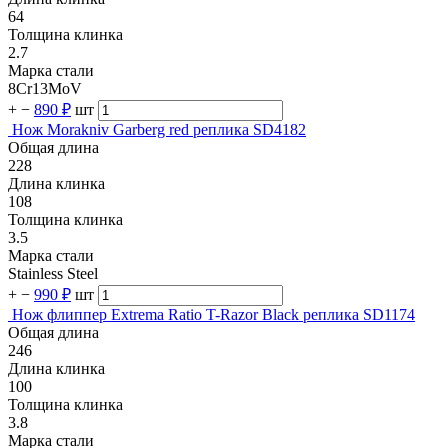
64
Толщина клинка
2.7
Марка стали
8Cr13MoV
+
−
890 ₽
шт
Нож Morakniv Garberg red реплика SD4182
Общая длина
228
Длина клинка
108
Толщина клинка
3.5
Марка стали
Stainless Steel
+
−
990 ₽
шт
Нож флиппер Extrema Ratio T-Razor Black реплика SD1174
Общая длина
246
Длина клинка
100
Толщина клинка
3.8
Марка стали