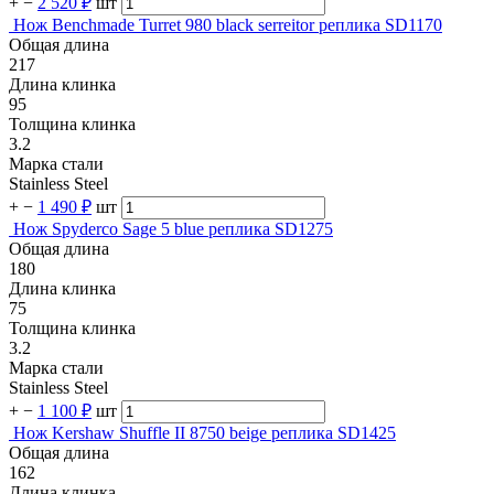
+
−
2 520 ₽
шт
Нож Benchmade Turret 980 black serreitor реплика SD1170
Общая длина
217
Длина клинка
95
Толщина клинка
3.2
Марка стали
Stainless Steel
+
−
1 490 ₽
шт
Нож Spyderco Sage 5 blue реплика SD1275
Общая длина
180
Длина клинка
75
Толщина клинка
3.2
Марка стали
Stainless Steel
+
−
1 100 ₽
шт
Нож Kershaw Shuffle II 8750 beige реплика SD1425
Общая длина
162
Длина клинка