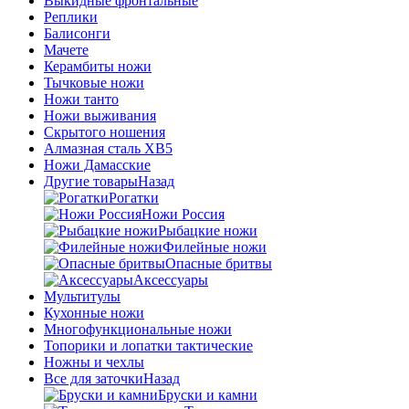
Выкидные фронтальные
Реплики
Балисонги
Мачете
Керамбиты ножи
Тычковые ножи
Ножи танто
Ножи выживания
Скрытого ношения
Алмазная сталь ХВ5
Ножи Дамасские
Другие товары
Назад
Рогатки
Ножи Россия
Рыбацкие ножи
Филейные ножи
Опасные бритвы
Аксессуары
Мультитулы
Кухонные ножи
Многофункциональные ножи
Топорики и лопатки тактические
Ножны и чехлы
Все для заточки
Назад
Бруски и камни