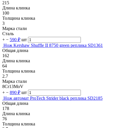
215
Длина клинка
100
Толщина клинка
3
Марка стали
Сталь
+
−
590 ₽
шт
Нож Kershaw Shuffle II 8750 green реплика SD1361
Общая длина
162
Длина клинка
64
Толщина клинка
2.7
Марка стали
8Cr13MoV
+
−
890 ₽
шт
Нож автомат ProTech Strider black реплика SD2185
Общая длина
178
Длина клинка
76
Толщина клинка