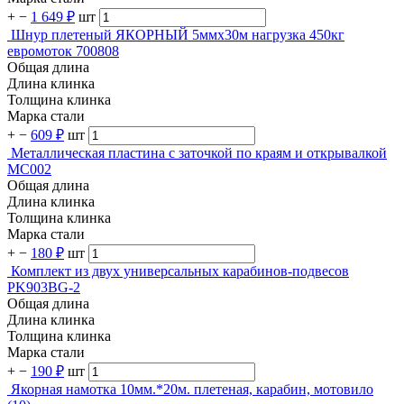
+
−
1 649 ₽
шт
Шнур плетеный ЯКОРНЫЙ 5ммх30м нагрузка 450кг
евромоток 700808
Общая длина
Длина клинка
Толщина клинка
Марка стали
+
−
609 ₽
шт
Металлическая пластина с заточкой по краям и открывалкой
MC002
Общая длина
Длина клинка
Толщина клинка
Марка стали
+
−
180 ₽
шт
Комплект из двух универсальных карабинов-подвесов
PK903BG-2
Общая длина
Длина клинка
Толщина клинка
Марка стали
+
−
190 ₽
шт
Якорная намотка 10мм.*20м. плетеная, карабин, мотовило