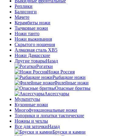
Выкидные фронтальные
Реплики
Балисонги
Мачете
Керамбиты ножи
Тычковые ножи
Ножи танто
Ножи выживания
Скрытого ношения
Алмазная сталь ХВ5
Ножи Дамасские
Другие товары
Назад
Рогатки
Ножи Россия
Рыбацкие ножи
Филейные ножи
Опасные бритвы
Аксессуары
Мультитулы
Кухонные ножи
Многофункциональные ножи
Топорики и лопатки тактические
Ножны и чехлы
Все для заточки
Назад
Бруски и камни