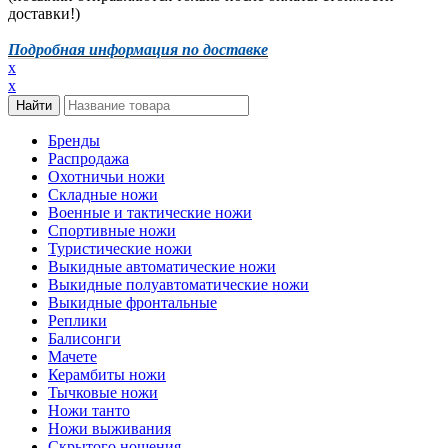
доставки!)
Подробная информация по доставке
x
x
Бренды
Распродажа
Охотничьи ножи
Складные ножи
Военные и тактические ножи
Спортивные ножи
Туристические ножи
Выкидные автоматические ножи
Выкидные полуавтоматические ножи
Выкидные фронтальные
Реплики
Балисонги
Мачете
Керамбиты ножи
Тычковые ножи
Ножи танто
Ножи выживания
Скрытого ношения