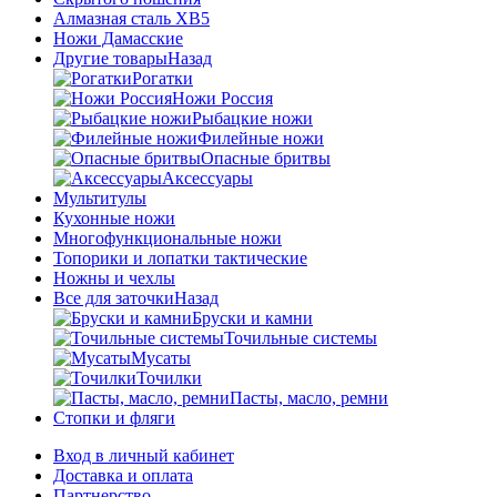
Алмазная сталь ХВ5
Ножи Дамасские
Другие товары
Назад
Рогатки
Ножи Россия
Рыбацкие ножи
Филейные ножи
Опасные бритвы
Аксессуары
Мультитулы
Кухонные ножи
Многофункциональные ножи
Топорики и лопатки тактические
Ножны и чехлы
Все для заточки
Назад
Бруски и камни
Точильные системы
Мусаты
Точилки
Пасты, масло, ремни
Стопки и фляги
Вход в личный кабинет
Доставка и оплата
Партнерство