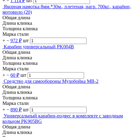
+
−
1 114 ₽
шт
Якорная намотка 8мм.*30м., плетеная, нагр. 700кг., карабин,
мотовило (20)
Общая длина
Длина клинка
Толщина клинка
Марка стали
+
−
972 ₽
шт
Карабин универсальный PK004B
Общая длина
Длина клинка
Толщина клинка
Марка стали
+
−
60 ₽
шт
Средство для самообороны Мухобойка MB-2
Общая длина
Длина клинка
Толщина клинка
Марка стали
+
−
890 ₽
шт
Универсальный карабин-подвес в комплекте с заводным
кольцом PK905BG
Общая длина
Длина клинка