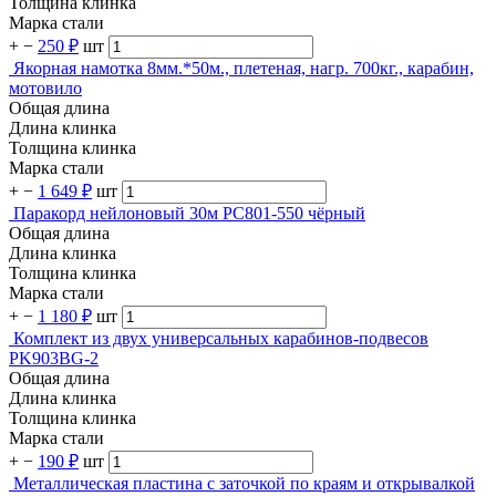
Толщина клинка
Марка стали
+
−
250 ₽
шт
Якорная намотка 8мм.*50м., плетеная, нагр. 700кг., карабин,
мотовило
Общая длина
Длина клинка
Толщина клинка
Марка стали
+
−
1 649 ₽
шт
Паракорд нейлоновый 30м PC801-550 чёрный
Общая длина
Длина клинка
Толщина клинка
Марка стали
+
−
1 180 ₽
шт
Комплект из двух универсальных карабинов-подвесов
PK903BG-2
Общая длина
Длина клинка
Толщина клинка
Марка стали
+
−
190 ₽
шт
Металлическая пластина с заточкой по краям и открывалкой