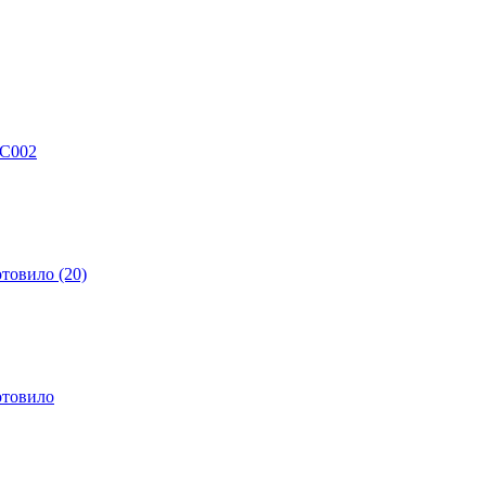
MC002
отовило (20)
отовило