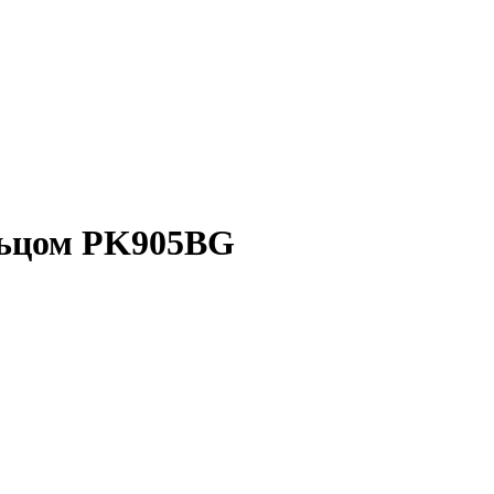
льцом PK905BG