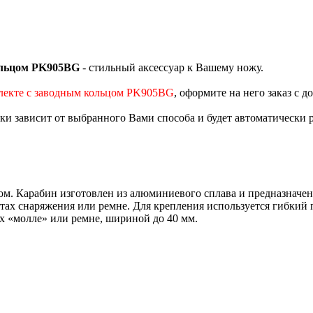
ольцом PK905BG
- стильный аксессуар к Вашему ножу.
лекте с заводным кольцом PK905BG
, оформите на него заказ с 
вки зависит от выбранного Вами способа и будет автоматически 
ом. Карабин изготовлен из алюминиевого сплава и предназначен
тах снаряжения или ремне. Для крепления используется гибкий п
ыть расположен на стропах «молле» и