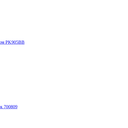
ьцом PK905BB
к 700809