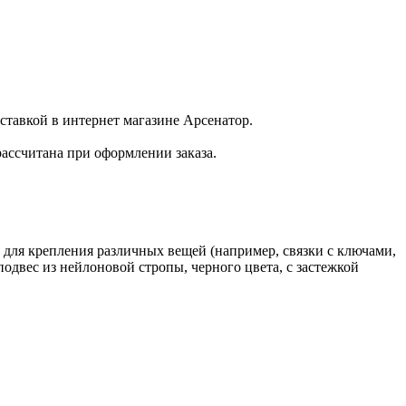
доставкой в интернет магазине Арсенатор.
рассчитана при оформлении заказа.
 для крепления различных вещей (например, связки с ключами,
одвес из нейлоновой стропы, черного цвета, с застежкой
ли ремне, шириной до 40 мм.