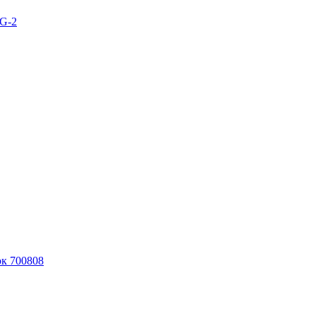
BG-2
к 700808