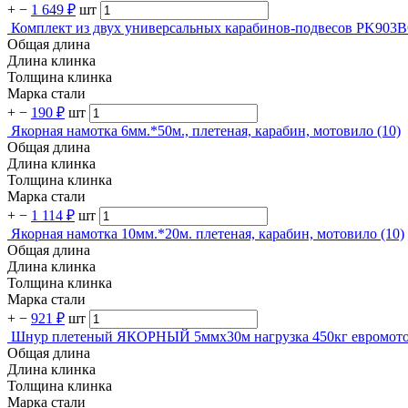
+
−
1 649 ₽
шт
Комплект из двух универсальных карабинов-подвесов PK903
Общая длина
Длина клинка
Толщина клинка
Марка стали
+
−
190 ₽
шт
Якорная намотка 6мм.*50м., плетеная, карабин, мотовило (10)
Общая длина
Длина клинка
Толщина клинка
Марка стали
+
−
1 114 ₽
шт
Якорная намотка 10мм.*20м. плетеная, карабин, мотовило (10)
Общая длина
Длина клинка
Толщина клинка
Марка стали
+
−
921 ₽
шт
Шнур плетеный ЯКОРНЫЙ 5ммх30м нагрузка 450кг евромото
Общая длина
Длина клинка
Толщина клинка
Марка стали