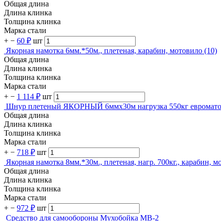
Общая длина
Длина клинка
Толщина клинка
Марка стали
+
−
60 ₽
шт
Якорная намотка 6мм.*50м., плетеная, карабин, мотовило (10)
Общая длина
Длина клинка
Толщина клинка
Марка стали
+
−
1 114 ₽
шт
Шнур плетеный ЯКОРНЫЙ 6ммх30м нагрузка 550кг евромато
Общая длина
Длина клинка
Толщина клинка
Марка стали
+
−
718 ₽
шт
Якорная намотка 8мм.*30м., плетеная, нагр. 700кг., карабин, м
Общая длина
Длина клинка
Толщина клинка
Марка стали
+
−
972 ₽
шт
Средство для самообороны Мухобойка MB-2