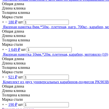
Общая длина
Длина клинка
Толщина клинка
Марка стали
+
−
180 ₽
шт
Якорная намотка 8мм.*50м., плетеная, нагр. 700кг., карабин, м
Общая длина
Длина клинка
Толщина клинка
Марка стали
+
−
1 649 ₽
шт
Якорная намотка 10мм.*20м. плетеная, карабин, мотовило (10)
Общая длина
Длина клинка
Толщина клинка
Марка стали
+
−
921 ₽
шт
Комплект из двух универсальных карабинов-подвесов PK903
Общая длина
Длина клинка
Толщина клинка
Марка стали
+
−
190 ₽
шт