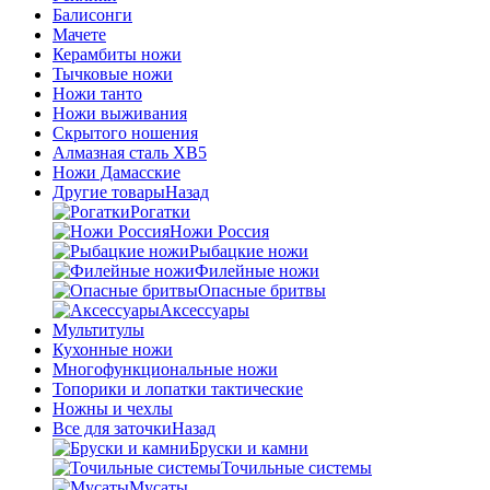
Балисонги
Мачете
Керамбиты ножи
Тычковые ножи
Ножи танто
Ножи выживания
Скрытого ношения
Алмазная сталь ХВ5
Ножи Дамасские
Другие товары
Назад
Рогатки
Ножи Россия
Рыбацкие ножи
Филейные ножи
Опасные бритвы
Аксессуары
Мультитулы
Кухонные ножи
Многофункциональные ножи
Топорики и лопатки тактические
Ножны и чехлы
Все для заточки
Назад
Бруски и камни
Точильные системы
Мусаты