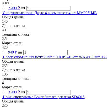
40х13
+
−
2 400 ₽
шт
Спортивные ножи Дартс 4 в комплекте 4 шт MM005H4B
Общая длина
140
Длина клинка
49
Толщина клинка
2.5
Марка стали
420
+
−
940 ₽
шт
Набор спортивных ножей Pirat СПОРТ-10 сталь 65х13 3шт 083
Общая длина
235
Длина клинка
136
Толщина клинка
4
Марка стали
+
−
3 400 ₽
шт
Ножи спортивные Boker 3шт red реплика SD4015
Общая длина
230