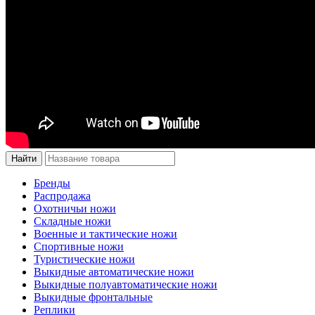
Бренды
Распродажа
Охотничьи ножи
Складные ножи
Военные и тактические ножи
Спортивные ножи
Туристические ножи
Выкидные автоматические ножи
Выкидные полуавтоматические ножи
Выкидные фронтальные
Реплики