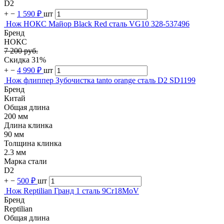
D2
+
−
1 590 ₽
шт
Нож НОКС Майор Black Red сталь VG10 328-537496
Бренд
НОКС
7 200 руб.
Скидка 31%
+
−
4 990 ₽
шт
Нож флиппер Зубочистка tanto orange сталь D2 SD1199
Бренд
Китай
Общая длина
200 мм
Длина клинка
90 мм
Толщина клинка
2.3 мм
Марка стали
D2
+
−
500 ₽
шт
Нож Reptilian Гранд 1 сталь 9Cr18MoV
Бренд
Reptilian
Общая длина