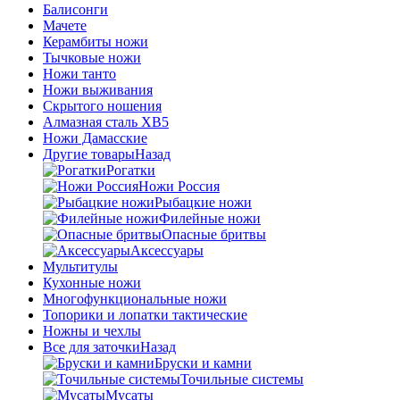
Балисонги
Мачете
Керамбиты ножи
Тычковые ножи
Ножи танто
Ножи выживания
Скрытого ношения
Алмазная сталь ХВ5
Ножи Дамасские
Другие товары
Назад
Рогатки
Ножи Россия
Рыбацкие ножи
Филейные ножи
Опасные бритвы
Аксессуары
Мультитулы
Кухонные ножи
Многофункциональные ножи
Топорики и лопатки тактические
Ножны и чехлы
Все для заточки
Назад
Бруски и камни
Точильные системы
Мусаты