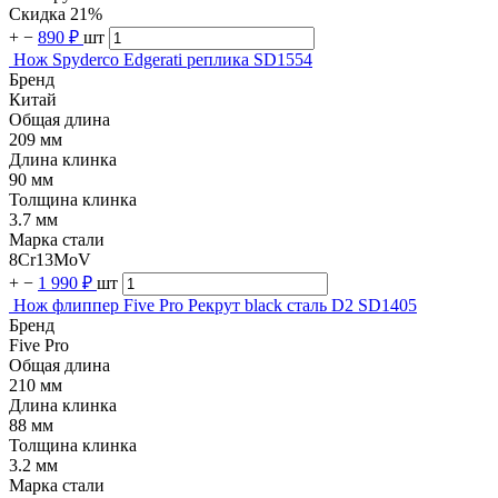
Скидка 21%
+
−
890 ₽
шт
Нож Spyderco Edgerati реплика SD1554
Бренд
Китай
Общая длина
209 мм
Длина клинка
90 мм
Толщина клинка
3.7 мм
Марка стали
8Cr13MoV
+
−
1 990 ₽
шт
Нож флиппер Five Pro Рекрут black сталь D2 SD1405
Бренд
Five Pro
Общая длина
210 мм
Длина клинка
88 мм
Толщина клинка
3.2 мм
Марка стали