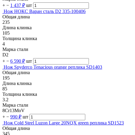
+
−
1 437 ₽
шт
Нож НОКС Варан сталь D2 335-100406
Общая длина
235
Длина клинка
105
Толщина клинка
4
Марка стали
D2
+
−
6 590 ₽
шт
Нож Spyderco Tenacious orange реплика SD1403
Общая длина
195
Длина клинка
85
Толщина клинка
3.2
Марка стали
8Cr13MoV
+
−
990 ₽
шт
Нож Cold Steel Luzon Large 20NQX green реплика SD1523
Общая длина
345