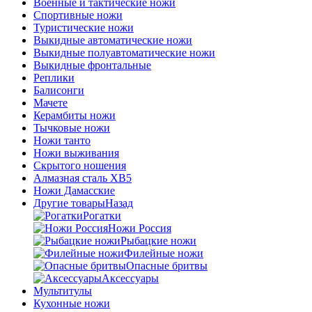
Военные и тактические ножи
Спортивные ножи
Туристические ножи
Выкидные автоматические ножи
Выкидные полуавтоматические ножи
Выкидные фронтальные
Реплики
Балисонги
Мачете
Керамбиты ножи
Тычковые ножи
Ножи танто
Ножи выживания
Скрытого ношения
Алмазная сталь ХВ5
Ножи Дамасские
Другие товары
Назад
Рогатки
Ножи Россия
Рыбацкие ножи
Филейные ножи
Опасные бритвы
Аксессуары
Мультитулы
Кухонные ножи