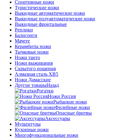
Спортивные ножи
Туристические ножи
Выкидные автоматические ножи
Выкидные полуавтоматические ножи
Выкидные фронтальные
Реплики
Балисонги
Мачете
Керамбиты ножи
Тычковые ножи
Ножи танто
Ножи выживания
Скрытого ношения
Алмазная сталь ХВ5
Ножи Дамасские
Другие товары
Назад
Рогатки
Ножи Россия
Рыбацкие ножи
Филейные ножи
Опасные бритвы
Аксессуары
Мультитулы
Кухонные ножи
Многофункциональные ножи