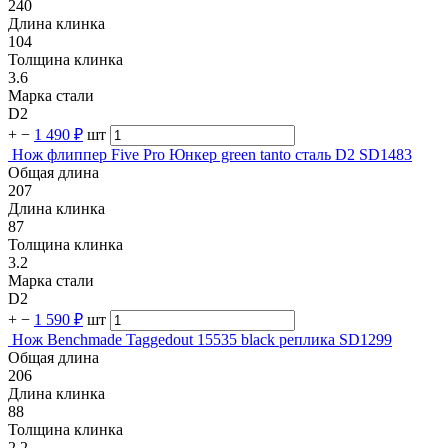
240
Длина клинка
104
Толщина клинка
3.6
Марка стали
D2
+
−
1 490 ₽
шт
Нож флиппер Five Pro Юнкер green tanto сталь D2 SD1483
Общая длина
207
Длина клинка
87
Толщина клинка
3.2
Марка стали
D2
+
−
1 590 ₽
шт
Нож Benchmade Taggedout 15535 black реплика SD1299
Общая длина
206
Длина клинка
88
Толщина клинка
2.2