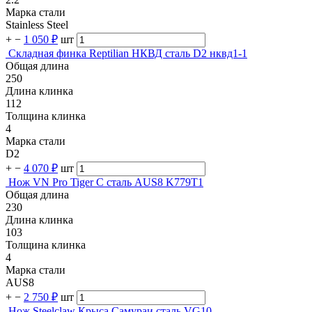
Марка стали
Stainless Steel
+
−
1 050 ₽
шт
Складная финка Reptilian НКВД сталь D2 нквд1-1
Общая длина
250
Длина клинка
112
Толщина клинка
4
Марка стали
D2
+
−
4 070 ₽
шт
Нож VN Pro Tiger C сталь AUS8 K779T1
Общая длина
230
Длина клинка
103
Толщина клинка
4
Марка стали
AUS8
+
−
2 750 ₽
шт
Нож Steelclaw Крыса Самураи сталь VG10