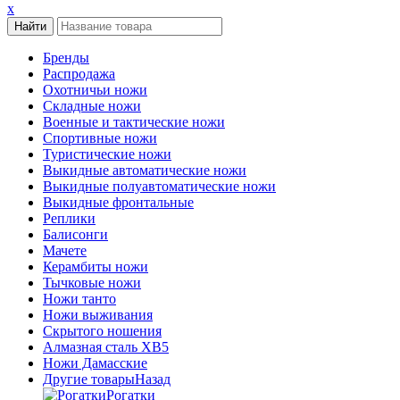
x
Бренды
Распродажа
Охотничьи ножи
Складные ножи
Военные и тактические ножи
Спортивные ножи
Туристические ножи
Выкидные автоматические ножи
Выкидные полуавтоматические ножи
Выкидные фронтальные
Реплики
Балисонги
Мачете
Керамбиты ножи
Тычковые ножи
Ножи танто
Ножи выживания
Скрытого ношения
Алмазная сталь ХВ5
Ножи Дамасские
Другие товары
Назад
Рогатки