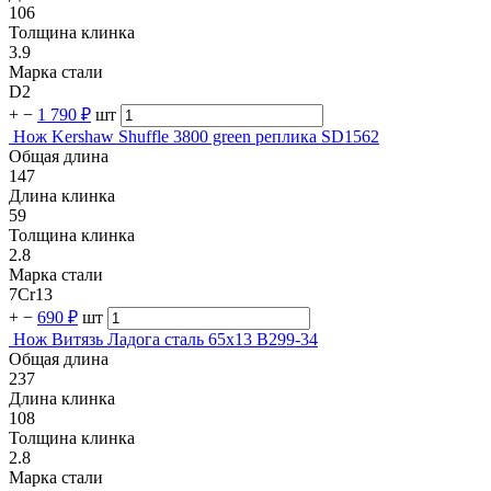
106
Толщина клинка
3.9
Марка стали
D2
+
−
1 790 ₽
шт
Нож Kershaw Shuffle 3800 green реплика SD1562
Общая длина
147
Длина клинка
59
Толщина клинка
2.8
Марка стали
7Cr13
+
−
690 ₽
шт
Нож Витязь Ладога сталь 65х13 B299-34
Общая длина
237
Длина клинка
108
Толщина клинка
2.8
Марка стали