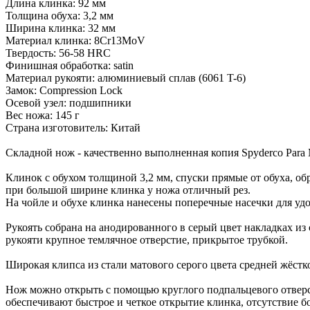
Длина клинка: 92 мм
Толщина обуха: 3,2 мм
Ширина клинка: 32 мм
Материал клинка: 8Cr13MoV
Твердость: 56-58 HRC
Финишная обработка: satin
Материал рукояти: алюминиевый сплав (6061 T-6)
Замок: Compression Lock
Осевой узел: подшипники
Вес ножа: 145 г
Страна изготовитель: Китай
Складной нож - качественно выполненная копия Spyderco Para Mi
Клинок с обухом толщиной 3,2 мм, cпуски прямые от обуха, об
при большой ширине клинка у ножа отличный рез.
На чойле и обухе клинка нанесены поперечные насечки для уд
Рукоять собрана на анодированного в серый цвет накладках из 
рукояти крупное темлячное отверстие, прикрытое трубкой.
Широкая клипса из стали матового серого цвета средней жёстко
Нож можно открыть с помощью круглого подпальцевого отверс
обеспечивают быстрое и четкое открытие клинка, отсутствие 