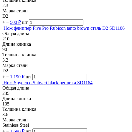
Толщина клинка
2.3
Марка стали
D2
+
−
500 ₽
шт
Нож флиппер Five Pro Rubicon tanto brown сталь D2 SD1106
Общая длина
210
Длина клинка
90
Толщина клинка
3.2
Марка стали
D2
+
−
1 190 ₽
шт
Нож Spyderco Subvert black реплика SD1164
Общая длина
235
Длина клинка
105
Толщина клинка
3.6
Марка стали
Stainless Steel
+
−
1 690 ₽
шт