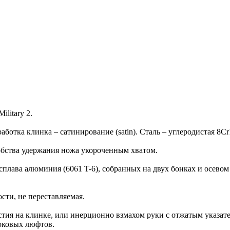
litary 2.
работка клинка – сатинирование (satin). Сталь – углеродистая 
обства удержания ножа укороченным хватом.
сплава алюминия (6061 T-6), собранных на двух бонках и осевом 
сти, не переставляемая.
тия на клинке, или инерционно взмахом руки с отжатым указат
боковых люфтов.