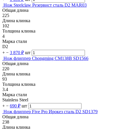
Нож Steelclaw Резервист сталь D2 MAR03
Общая длина
225
Длина клинка
102
Толщина клинка
4
Марка стали
D2
+
−
3 870 ₽
шт
Нож флиппер Chongming CM138B SD1566
Общая длина
220
Длина клинка
93
Толщина клинка
3.4
Марка стали
Stainless Steel
+
−
690 ₽
шт
Нож флиппер Five Pro Ирокез сталь D2 SD1379
Общая длина
238
Длина клинка