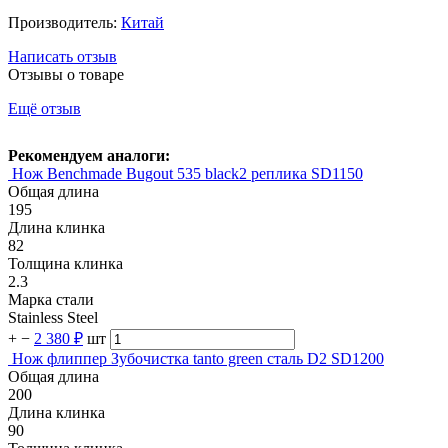
Производитель:
Китай
Написать отзыв
Отзывы о товаре
Ещё отзыв
Рекомендуем аналоги:
Нож Benchmade Bugout 535 black2 реплика SD1150
Общая длина
195
Длина клинка
82
Толщина клинка
2.3
Марка стали
Stainless Steel
+
−
2 380 ₽
шт
Нож флиппер Зубочистка tanto green сталь D2 SD1200
Общая длина
200
Длина клинка
90