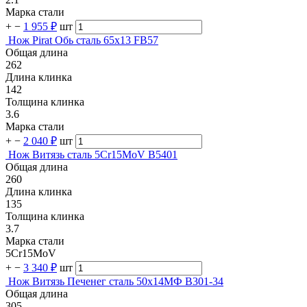
Марка стали
+
−
1 955 ₽
шт
Нож Pirat Обь сталь 65х13 FB57
Общая длина
262
Длина клинка
142
Толщина клинка
3.6
Марка стали
+
−
2 040 ₽
шт
Нож Витязь сталь 5Cr15MoV B5401
Общая длина
260
Длина клинка
135
Толщина клинка
3.7
Марка стали
5Cr15MoV
+
−
3 340 ₽
шт
Нож Витязь Печенег cталь 50х14МФ B301-34
Общая длина
305