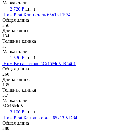
Марка стали
+
−
2 720 ₽
шт
Нож Pirat Клин сталь 65х13 FB74
Общая длина
256
Длина клинка
134
Толщина клинка
2.1
Марка стали
+
−
1 530 ₽
шт
Нож Витязь сталь 5Cr15MoV B5401
Общая длина
260
Длина клинка
135
Толщина клинка
3.7
Марка стали
5Cr15MoV
+
−
3 100 ₽
шт
Нож Pirat Кентавр сталь 65х13 VD84
Общая длина
280