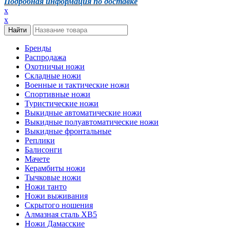
Подробная информация по доставке
x
x
Бренды
Распродажа
Охотничьи ножи
Складные ножи
Военные и тактические ножи
Спортивные ножи
Туристические ножи
Выкидные автоматические ножи
Выкидные полуавтоматические ножи
Выкидные фронтальные
Реплики
Балисонги
Мачете
Керамбиты ножи
Тычковые ножи
Ножи танто
Ножи выживания
Скрытого ношения
Алмазная сталь ХВ5
Ножи Дамасские