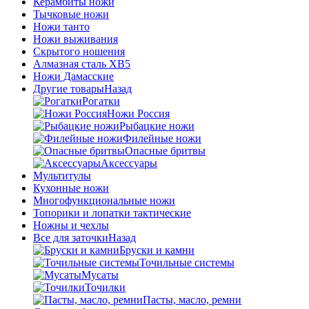
Керамбиты ножи
Тычковые ножи
Ножи танто
Ножи выживания
Скрытого ношения
Алмазная сталь ХВ5
Ножи Дамасские
Другие товары
Назад
Рогатки
Ножи Россия
Рыбацкие ножи
Филейные ножи
Опасные бритвы
Аксессуары
Мультитулы
Кухонные ножи
Многофункциональные ножи
Топорики и лопатки тактические
Ножны и чехлы
Все для заточки
Назад
Бруски и камни
Точильные системы
Мусаты
Точилки
Пасты, масло, ремни