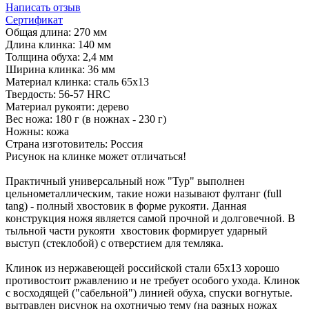
Написать отзыв
Сертификат
Общая длина: 270 мм
Длина клинка: 140 мм
Толщина обуха: 2,4 мм
Ширина клинка: 36 мм
Материал клинка: сталь 65х13
Твердость: 56-57 HRC
Материал рукояти: дерево
Вес ножа: 180 г (в ножнах - 230 г)
Ножны: кожа
Страна изготовитель: Россия
Рисунок на клинке может отличаться!
Практичный универсальный нож "Тур" выполнен
цельнометаллическим, такие ножи называют фултанг (full
tang) - полный хвостовик в форме рукояти. Данная
конструкция ножя является самой прочной и долговечной. В
тыльной части рукояти хвостовик формирует ударный
выступ (стеклобой) с отверстием для темляка.
Клинок из нержавеющей российской стали 65х13 хорошо
противостоит ржавлению и не требует особого ухода. Клинок
с восходящей ("сабельной") линией обуха, спуски вогнутые.
вытравлен рисунок на охотничью тему (на разных ножах