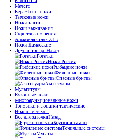
Балисонги
Мачете
Керамбиты ножи
Тычковые ножи
Ножи танто
Ножи выживания
Скрытого ношения
Алмазная сталь ХВ5
Ножи Дамасские
Другие товары
Назад
Рогатки
Ножи Россия
Рыбацкие ножи
Филейные ножи
Опасные бритвы
Аксессуары
Мультитулы
Кухонные ножи
Многофункциональные ножи
Топорики и лопатки тактические
Ножны и чехлы
Все для заточки
Назад
Бруски и камни
Точильные системы
Мусаты