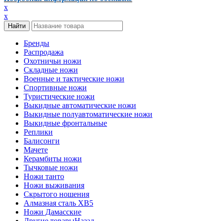
x
x
Бренды
Распродажа
Охотничьи ножи
Складные ножи
Военные и тактические ножи
Спортивные ножи
Туристические ножи
Выкидные автоматические ножи
Выкидные полуавтоматические ножи
Выкидные фронтальные
Реплики
Балисонги
Мачете
Керамбиты ножи
Тычковые ножи
Ножи танто
Ножи выживания
Скрытого ношения
Алмазная сталь ХВ5
Ножи Дамасские
Другие товары
Назад