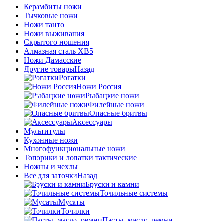
Керамбиты ножи
Тычковые ножи
Ножи танто
Ножи выживания
Скрытого ношения
Алмазная сталь ХВ5
Ножи Дамасские
Другие товары
Назад
Рогатки
Ножи Россия
Рыбацкие ножи
Филейные ножи
Опасные бритвы
Аксессуары
Мультитулы
Кухонные ножи
Многофункциональные ножи
Топорики и лопатки тактические
Ножны и чехлы
Все для заточки
Назад
Бруски и камни
Точильные системы
Мусаты
Точилки
Пасты, масло, ремни