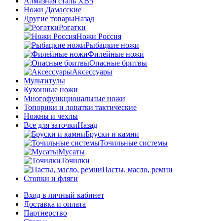
Алмазная сталь ХВ5
Ножи Дамасские
Другие товары
Назад
Рогатки
Ножи Россия
Рыбацкие ножи
Филейные ножи
Опасные бритвы
Аксессуары
Мультитулы
Кухонные ножи
Многофункциональные ножи
Топорики и лопатки тактические
Ножны и чехлы
Все для заточки
Назад
Бруски и камни
Точильные системы
Мусаты
Точилки
Пасты, масло, ремни
Стопки и фляги
Вход в личный кабинет
Доставка и оплата
Партнерство