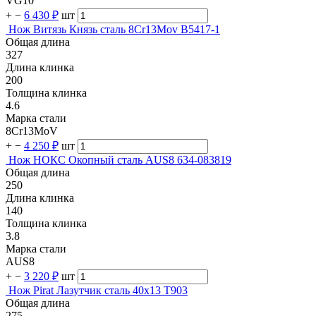
VG10
+
−
6 430 ₽
шт
Нож Витязь Князь сталь 8Сr13Mov B5417-1
Общая длина
327
Длина клинка
200
Толщина клинка
4.6
Марка стали
8Cr13MoV
+
−
4 250 ₽
шт
Нож НОКС Окопный сталь AUS8 634-083819
Общая длина
250
Длина клинка
140
Толщина клинка
3.8
Марка стали
AUS8
+
−
3 220 ₽
шт
Нож Pirat Лазутчик сталь 40х13 T903
Общая длина
275