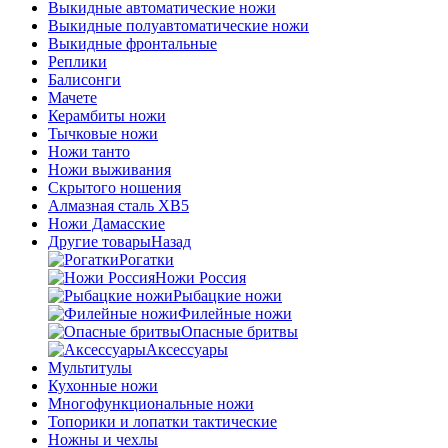
Выкидные автоматические ножи
Выкидные полуавтоматические ножи
Выкидные фронтальные
Реплики
Балисонги
Мачете
Керамбиты ножи
Тычковые ножи
Ножи танто
Ножи выживания
Скрытого ношения
Алмазная сталь ХВ5
Ножи Дамасские
Другие товары
Назад
Рогатки
Ножи Россия
Рыбацкие ножи
Филейные ножи
Опасные бритвы
Аксессуары
Мультитулы
Кухонные ножи
Многофункциональные ножи
Топорики и лопатки тактические
Ножны и чехлы