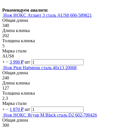
Рекомендуем аналоги:
Нож НОКС Атлант 3 сталь AUS8 606-589821
Общая длина
340
Длина клинка
202
Толщина клинка
5
Марка стали
AUS8
+
−
3 990 ₽
шт
Нож Pirat Наёмник сталь 40х13 20068
Общая длина
240
Длина клинка
127
Толщина клинка
2.3
Марка стали
+
−
1 870 ₽
шт
Нож НОКС Ягуар М Black сталь D2 602-700426
Общая длина
300