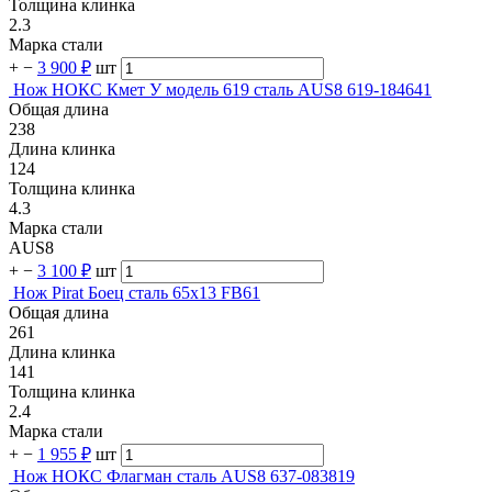
Толщина клинка
2.3
Марка стали
+
−
3 900 ₽
шт
Нож НОКС Кмет У модель 619 сталь AUS8 619-184641
Общая длина
238
Длина клинка
124
Толщина клинка
4.3
Марка стали
AUS8
+
−
3 100 ₽
шт
Нож Pirat Боец сталь 65х13 FB61
Общая длина
261
Длина клинка
141
Толщина клинка
2.4
Марка стали
+
−
1 955 ₽
шт
Нож НОКС Флагман сталь AUS8 637-083819