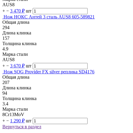
AUS8
+
−
3 470 ₽
шт
Нож НОКС Антей 3 сталь AUS8 605-589821
Общая длина
294
Длина клинка
157
Толщина клинка
4.9
Марка стали
AUS8
+
−
3 670 ₽
шт
Нож SOG Provider FX silver реплика SD4176
Общая длина
207
Длина клинка
94
Толщина клинка
3.4
Марка стали
8Cr13MoV
+
−
1 290 ₽
шт
Вернуться в раздел