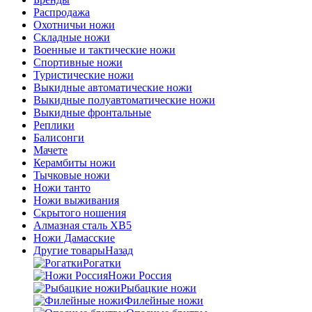
Распродажа
Охотничьи ножи
Складные ножи
Военные и тактические ножи
Спортивные ножи
Туристические ножи
Выкидные автоматические ножи
Выкидные полуавтоматические ножи
Выкидные фронтальные
Реплики
Балисонги
Мачете
Керамбиты ножи
Тычковые ножи
Ножи танто
Ножи выживания
Скрытого ношения
Алмазная сталь ХВ5
Ножи Дамасские
Другие товары
Назад
Рогатки
Ножи Россия
Рыбацкие ножи
Филейные ножи