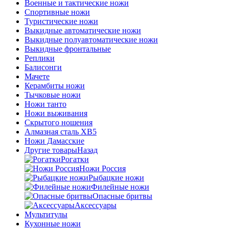
Военные и тактические ножи
Спортивные ножи
Туристические ножи
Выкидные автоматические ножи
Выкидные полуавтоматические ножи
Выкидные фронтальные
Реплики
Балисонги
Мачете
Керамбиты ножи
Тычковые ножи
Ножи танто
Ножи выживания
Скрытого ношения
Алмазная сталь ХВ5
Ножи Дамасские
Другие товары
Назад
Рогатки
Ножи Россия
Рыбацкие ножи
Филейные ножи
Опасные бритвы
Аксессуары
Мультитулы
Кухонные ножи