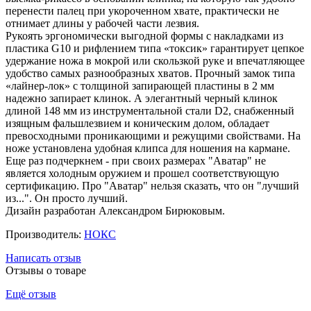
перенести палец при укороченном хвате, практически не
отнимает длины у рабочей части лезвия.
Рукоять эргономически выгодной формы с накладками из
пластика G10 и рифлением типа «токсик» гарантирует цепкое
удержание ножа в мокрой или скользкой руке и впечатляющее
удобство самых разнообразных хватов. Прочный замок типа
«лайнер-лок» с толщиной запирающей пластины в 2 мм
надежно запирает клинок. А элегантный черный клинок
длиной 148 мм из инструментальной стали D2, снабженный
изящным фальшлезвием и коническим долом, обладает
превосходными проникающими и режущими свойствами. На
ноже установлена удобная клипса для ношения на кармане.
Еще раз подчеркнем - при своих размерах "Аватар" не
является холодным оружием и прошел соответствующую
сертификацию. Про "Аватар" нельзя сказать, что он "лучший
из...". Он просто лучший.
Дизайн разработан Александром Бирюковым.
Производитель:
НОКС
Написать отзыв
Отзывы о товаре
Ещё отзыв