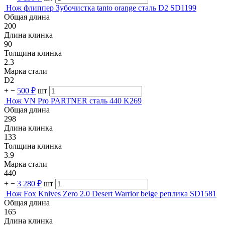
Нож флиппер Зубочистка tanto orange сталь D2 SD1199
Общая длина
200
Длина клинка
90
Толщина клинка
2.3
Марка стали
D2
+
−
500 ₽
шт
Нож VN Pro PARTNER сталь 440 K269
Общая длина
298
Длина клинка
133
Толщина клинка
3.9
Марка стали
440
+
−
3 280 ₽
шт
Нож Fox Knives Zero 2.0 Desert Warrior beige реплика SD1581
Общая длина
165
Длина клинка