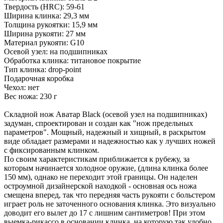
Твердость (HRC): 59-61
Ширина клинка: 29,3 мм
Толщина рукоятки: 15,9 мм
Ширина рукояти: 27 мм
Материал рукояти: G10
Осевой узел: на подшипниках
Обработка клинка: титановое покрытие
Тип клинка: drop-point
Подарочная коробка
Чехол: нет
Вес ножа: 230 г
Складной нож Аватар Black (осевой узел на подшипниках)
задуман, спроектирован и создан как "нож предельных
параметров". Мощный, надежный и хищный, в раскрытом
виде обладает размерами и надежностью как у лучших ножей
с фиксированным клинком.
По своим характеристикам приближается к рубежу, за
которым начинается холодное оружие, (длина клинка более
150 мм), однако не переходит этой границы. Он наделен
остроумной дизайнерской находкой - основная ось ножа
смещена вперед, так что передняя часть рукояти с больстером
играет роль не заточенного основания клинка. Это визуально
доводит его вылет до 17 с лишним сантиметров! При этом
выемка-рикассо в основании клинка, на которую так удобно