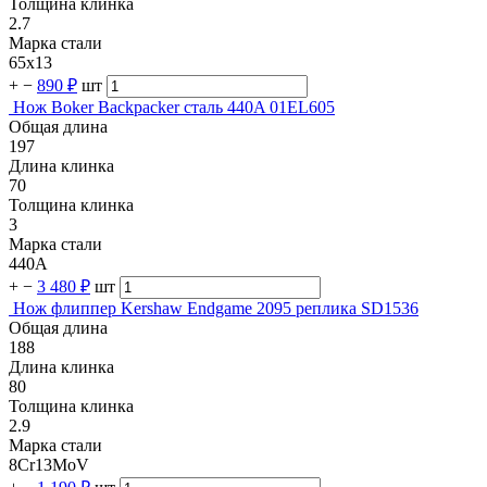
Толщина клинка
2.7
Марка стали
65х13
+
−
890 ₽
шт
Нож Boker Backpacker сталь 440A 01EL605
Общая длина
197
Длина клинка
70
Толщина клинка
3
Марка стали
440A
+
−
3 480 ₽
шт
Нож флиппер Kershaw Endgame 2095 реплика SD1536
Общая длина
188
Длина клинка
80
Толщина клинка
2.9
Марка стали
8Cr13MoV