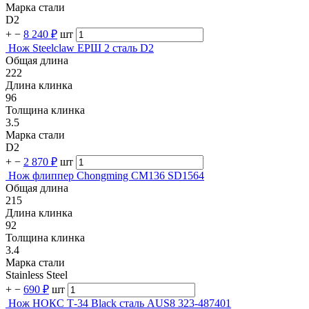
Марка стали
D2
+
−
8 240 ₽
шт
Нож Steelclaw ЕРШ 2 сталь D2
Общая длина
222
Длина клинка
96
Толщина клинка
3.5
Марка стали
D2
+
−
2 870 ₽
шт
Нож флиппер Chongming CM136 SD1564
Общая длина
215
Длина клинка
92
Толщина клинка
3.4
Марка стали
Stainless Steel
+
−
690 ₽
шт
Нож НОКС Т-34 Black сталь AUS8 323-487401