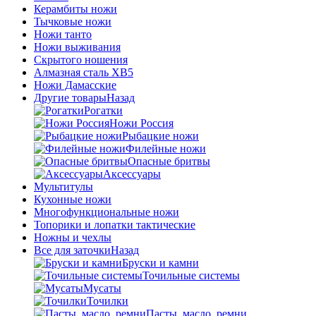
Керамбиты ножи
Тычковые ножи
Ножи танто
Ножи выживания
Скрытого ношения
Алмазная сталь ХВ5
Ножи Дамасские
Другие товары
Назад
Рогатки
Ножи Россия
Рыбацкие ножи
Филейные ножи
Опасные бритвы
Аксессуары
Мультитулы
Кухонные ножи
Многофункциональные ножи
Топорики и лопатки тактические
Ножны и чехлы
Все для заточки
Назад
Бруски и камни
Точильные системы
Мусаты
Точилки
Пасты, масло, ремни