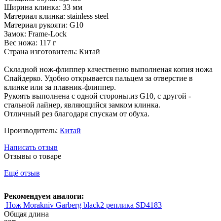
Ширина клинка: 33 мм
Материал клинка: stainless steel
Материал рукояти: G10
Замок: Frame-Lock
Вес ножа: 117 г
Страна изготовитель: Китай
Складной нож-флиппер качественно выполненая копия ножа
Спайдерко. Удобно открывается пальцем за отверстие в
клинке или за плавник-флиппер.
Рукоять выполнена с одной стороны.из G10, с другой -
стальной лайнер, являющийся замком клинка.
Отличный рез благодаря спускам от обуха.
Производитель:
Китай
Написать отзыв
Отзывы о товаре
Ещё отзыв
Рекомендуем аналоги:
Нож Morakniv Garberg black2 реплика SD4183
Общая длина