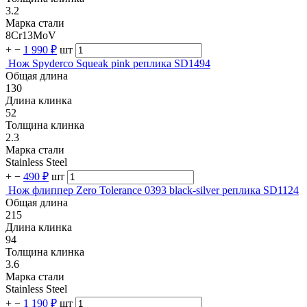
3.2
Марка стали
8Cr13MoV
+
−
1 990 ₽
шт
Нож Spyderco Squeak pink реплика SD1494
Общая длина
130
Длина клинка
52
Толщина клинка
2.3
Марка стали
Stainless Steel
+
−
490 ₽
шт
Нож флиппер Zero Tolerance 0393 black-silver реплика SD1124
Общая длина
215
Длина клинка
94
Толщина клинка
3.6
Марка стали
Stainless Steel
+
−
1 190 ₽
шт