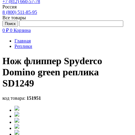
+7 (812) 660-57-78
Россия
8 (800) 511-85-95
Все товары
0 ₽
0
Корзина
Главная
Реплики
Нож флиппер Spyderco
Domino green реплика
SD1249
код товара:
151951