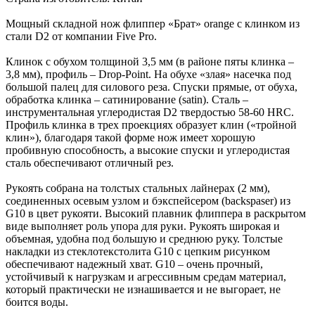
Мощный складной нож флиппер «Брат» orange с клинком из
стали D2 от компании Five Pro.
Клинок с обухом толщиной 3,5 мм (в районе пяты клинка –
3,8 мм), профиль – Drop-Point. На обухе «злая» насечка под
большой палец для силового реза. Спуски прямые, от обуха,
обработка клинка – сатинирование (satin). Сталь –
инструментальная углеродистая D2 твердостью 58-60 HRC.
Профиль клинка в трех проекциях образует клин («тройной
клин»), благодаря такой форме нож имеет хорошую
пробивную способность, а высокие спуски и углеродистая
сталь обеспечивают отличный рез.
Рукоять собрана на толстых стальных лайнерах (2 мм),
соединенных осевым узлом и бэкспейсером (backspaser) из
G10 в цвет рукояти. Высокий плавник флиппера в раскрытом
виде выполняет роль упора для руки. Рукоять широкая и
объемная, удобна под большую и среднюю руку. Толстые
накладки из стеклотекстолита G10 с цепким рисунком
обеспечивают надежный хват. G10 – очень прочный,
устойчивый к нагрузкам и агрессивным средам материал,
который практически не изнашивается и не выгорает, не
боится воды.