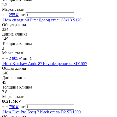
1.5
Марка стали
+
−
255 ₽
шт
Нож складной Pirat Довод сталь 65х13 S170
Общая длина
334
Длина клинка
149
Толщина клинка
3
Марка стали
+
−
2 805 ₽
шт
Нож Kershaw Antic 8710 violet реплика SD1557
Общая длина
140
Длина клинка
45
Толщина клинка
2.8
Марка стали
8Cr13MoV
+
−
750 ₽
шт
Нож Five Pro Боец 2 black сталь D2 SD1390
Общая длина