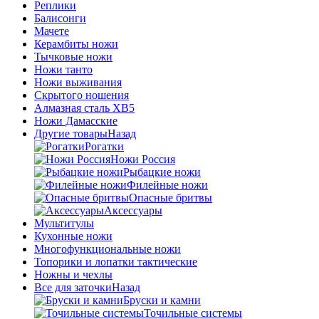
Реплики
Балисонги
Мачете
Керамбиты ножи
Тычковые ножи
Ножи танто
Ножи выживания
Скрытого ношения
Алмазная сталь ХВ5
Ножи Дамасские
Другие товары
Назад
Рогатки
Ножи Россия
Рыбацкие ножи
Филейные ножи
Опасные бритвы
Аксессуары
Мультитулы
Кухонные ножи
Многофункциональные ножи
Топорики и лопатки тактические
Ножны и чехлы
Все для заточки
Назад
Бруски и камни
Точильные системы