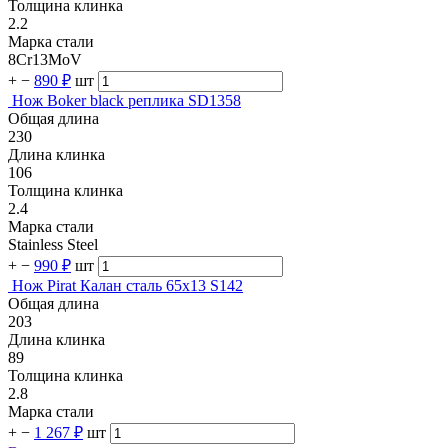
Толщина клинка
2.2
Марка стали
8Cr13MoV
+
−
890 ₽
шт
Нож Boker black реплика SD1358
Общая длина
230
Длина клинка
106
Толщина клинка
2.4
Марка стали
Stainless Steel
+
−
990 ₽
шт
Нож Pirat Калан сталь 65х13 S142
Общая длина
203
Длина клинка
89
Толщина клинка
2.8
Марка стали
+
−
1 267 ₽
шт