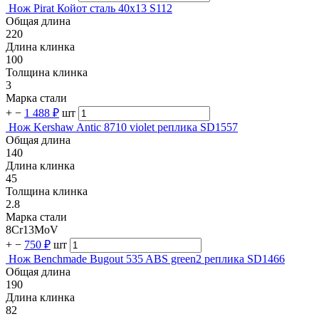
Нож Pirat Койот сталь 40х13 S112
Общая длина
220
Длина клинка
100
Толщина клинка
3
Марка стали
+
−
1 488 ₽
шт
Нож Kershaw Antic 8710 violet реплика SD1557
Общая длина
140
Длина клинка
45
Толщина клинка
2.8
Марка стали
8Cr13MoV
+
−
750 ₽
шт
Нож Benchmade Bugout 535 ABS green2 реплика SD1466
Общая длина
190
Длина клинка
82