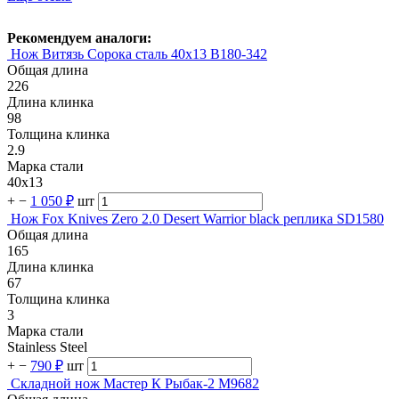
Рекомендуем аналоги:
Нож Витязь Сорока сталь 40х13 B180-342
Общая длина
226
Длина клинка
98
Толщина клинка
2.9
Марка стали
40х13
+
−
1 050 ₽
шт
Нож Fox Knives Zero 2.0 Desert Warrior black реплика SD1580
Общая длина
165
Длина клинка
67
Толщина клинка
3
Марка стали
Stainless Steel
+
−
790 ₽
шт
Складной нож Мастер К Рыбак-2 M9682