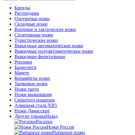
Бренды
Распродажа
Охотничьи ножи
Складные ножи
Военные и тактические ножи
Спортивные ножи
Туристические ножи
Выкидные автоматические ножи
Выкидные полуавтоматические ножи
Выкидные фронтальные
Реплики
Балисонги
Мачете
Керамбиты ножи
Тычковые ножи
Ножи танто
Ножи выживания
Скрытого ношения
Алмазная сталь ХВ5
Ножи Дамасские
Другие товары
Назад
Рогатки
Ножи Россия
Рыбацкие ножи