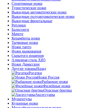
Спортивные ножи
Туристические ножи
Выкидные автоматические ножи
Выкидные полуавтоматические ножи
Выкидные фронтальные
Реплики
Балисонги
Мачете
Керамбиты ножи
Тычковые ножи
Ножи танто
Ножи выживания
Скрытого ношения
Алмазная сталь ХВ5
Ножи Дамасские
Другие товары
Назад
Рогатки
Ножи Россия
Рыбацкие ножи
Филейные ножи
Опасные бритвы
Аксессуары
Мультитулы
Кухонные ножи
Многофункциональные ножи