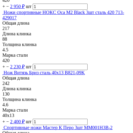
420
+
−
2 950 ₽
шт
Ножи спортивные НОКС Оса М2 Black 3шт сталь 420 713-
429017
Общая длина
217
Длина клинка
88
Толщина клинка
4.5
Марка стали
420
+
−
2 230 ₽
шт
Нож Витязь Бриз сталь 40х13 B821-09K
Общая длина
242
Длина клинка
130
Толщина клинка
4.6
Марка стали
40х13
+
−
2 400 ₽
шт
Спортивные ножи Мастер К Перо 3шт MM001H3B-2
Общая длина