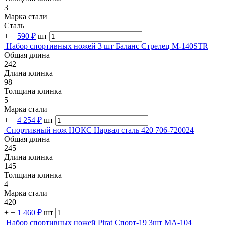
3
Марка стали
Сталь
+
−
590 ₽
шт
Набор спортивных ножей 3 шт Баланс Стрелец M-140STR
Общая длина
242
Длина клинка
98
Толщина клинка
5
Марка стали
+
−
4 254 ₽
шт
Спортивный нож НОКС Нарвал сталь 420 706-720024
Общая длина
245
Длина клинка
145
Толщина клинка
4
Марка стали
420
+
−
1 460 ₽
шт
Набор спортивных ножей Pirat Спорт-19 3шт MA-104