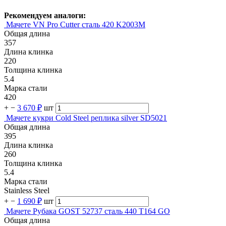
Рекомендуем аналоги:
Мачете VN Pro Cutter сталь 420 K2003M
Общая длина
357
Длина клинка
220
Толщина клинка
5.4
Марка стали
420
+
−
3 670 ₽
шт
Мачете кукри Cold Steel реплика silver SD5021
Общая длина
395
Длина клинка
260
Толщина клинка
5.4
Марка стали
Stainless Steel
+
−
1 690 ₽
шт
Мачете Рубака GOST 52737 сталь 440 T164 GO
Общая длина