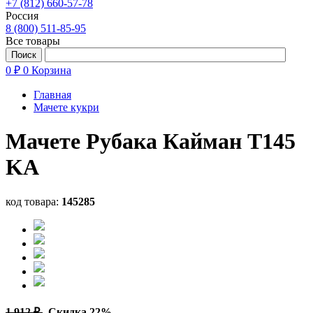
+7 (812) 660-57-78
Россия
8 (800) 511-85-95
Все товары
0 ₽
0
Корзина
Главная
Мачете кукри
Мачете Рубака Кайман T145
KA
код товара:
145285
1 912 ₽
Скидка 22%