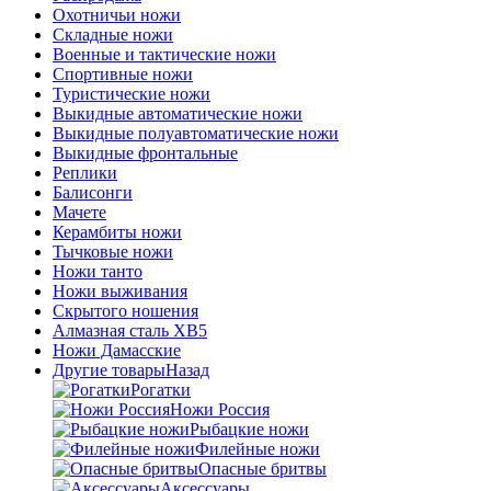
Охотничьи ножи
Складные ножи
Военные и тактические ножи
Спортивные ножи
Туристические ножи
Выкидные автоматические ножи
Выкидные полуавтоматические ножи
Выкидные фронтальные
Реплики
Балисонги
Мачете
Керамбиты ножи
Тычковые ножи
Ножи танто
Ножи выживания
Скрытого ношения
Алмазная сталь ХВ5
Ножи Дамасские
Другие товары
Назад
Рогатки
Ножи Россия
Рыбацкие ножи
Филейные ножи
Опасные бритвы
Аксессуары