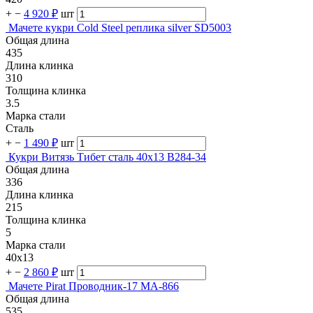
+
−
4 920 ₽
шт
Мачете кукри Cold Steel реплика silver SD5003
Общая длина
435
Длина клинка
310
Толщина клинка
3.5
Марка стали
Сталь
+
−
1 490 ₽
шт
Кукри Витязь Тибет сталь 40х13 B284-34
Общая длина
336
Длина клинка
215
Толщина клинка
5
Марка стали
40х13
+
−
2 860 ₽
шт
Мачете Pirat Проводник-17 MA-866
Общая длина
535