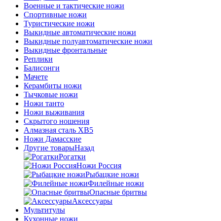
Военные и тактические ножи
Спортивные ножи
Туристические ножи
Выкидные автоматические ножи
Выкидные полуавтоматические ножи
Выкидные фронтальные
Реплики
Балисонги
Мачете
Керамбиты ножи
Тычковые ножи
Ножи танто
Ножи выживания
Скрытого ношения
Алмазная сталь ХВ5
Ножи Дамасские
Другие товары
Назад
Рогатки
Ножи Россия
Рыбацкие ножи
Филейные ножи
Опасные бритвы
Аксессуары
Мультитулы
Кухонные ножи