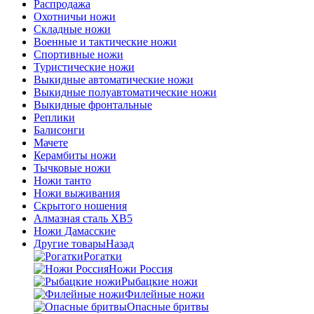
Распродажа
Охотничьи ножи
Складные ножи
Военные и тактические ножи
Спортивные ножи
Туристические ножи
Выкидные автоматические ножи
Выкидные полуавтоматические ножи
Выкидные фронтальные
Реплики
Балисонги
Мачете
Керамбиты ножи
Тычковые ножи
Ножи танто
Ножи выживания
Скрытого ношения
Алмазная сталь ХВ5
Ножи Дамасские
Другие товары
Назад
Рогатки
Ножи Россия
Рыбацкие ножи
Филейные ножи
Опасные бритвы