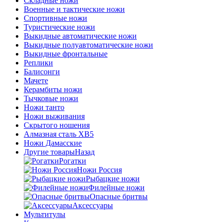
Складные ножи
Военные и тактические ножи
Спортивные ножи
Туристические ножи
Выкидные автоматические ножи
Выкидные полуавтоматические ножи
Выкидные фронтальные
Реплики
Балисонги
Мачете
Керамбиты ножи
Тычковые ножи
Ножи танто
Ножи выживания
Скрытого ношения
Алмазная сталь ХВ5
Ножи Дамасские
Другие товары
Назад
Рогатки
Ножи Россия
Рыбацкие ножи
Филейные ножи
Опасные бритвы
Аксессуары
Мультитулы