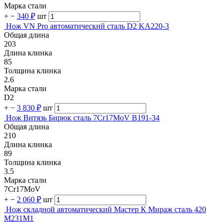
Марка стали
+
−
340 ₽
шт
Нож VN Pro автоматический сталь D2 KA220-3
Общая длина
203
Длина клинка
85
Толщина клинка
2.6
Марка стали
D2
+
−
3 830 ₽
шт
Нож Витязь Бирюк сталь 7Cr17MoV B191-34
Общая длина
210
Длина клинка
89
Толщина клинка
3.5
Марка стали
7Cr17MoV
+
−
2 060 ₽
шт
Нож складной автоматический Мастер К Мираж сталь 420
M231M1