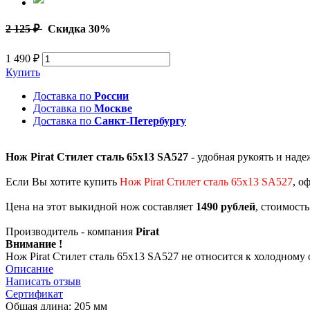
2 125 ₽
Скидка 30%
1 490 ₽
Купить
Доставка по
России
Доставка по
Москве
Доставка по
Санкт-Петербургу
Нож Pirat Стилет сталь 65х13 SA527
- удобная рукоять и над
Если Вы хотите купить
Нож Pirat Стилет сталь 65х13 SA527
, о
Цена на этот выкидной нож составляет
1490 рублей
, стоимост
Производитель - компания
Pirat
Внимание !
Нож Pirat Стилет сталь 65х13 SA527 не относится к холодному
Описание
Написать отзыв
Сертификат
Общая длина: 205 мм