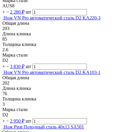
Марка стали
AUS8
+
−
2 280 ₽
шт
Нож VN Pro автоматический сталь D2 KA220-3
Общая длина
203
Длина клинка
85
Толщина клинка
2.6
Марка стали
D2
+
−
3 830 ₽
шт
Нож VN Pro автоматический сталь D2 KA103-1
Общая длина
202
Длина клинка
76
Толщина клинка
3
Марка стали
D2
+
−
2 950 ₽
шт
Нож Pirat Походный сталь 40х13 SA501