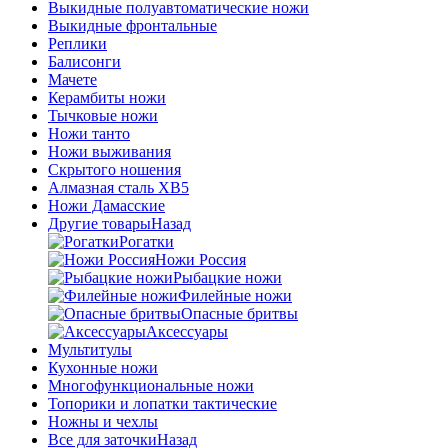
Выкидные полуавтоматические ножи
Выкидные фронтальные
Реплики
Балисонги
Мачете
Керамбиты ножи
Тычковые ножи
Ножи танто
Ножи выживания
Скрытого ношения
Алмазная сталь ХВ5
Ножи Дамасские
Другие товары
Назад
Рогатки
Ножи Россия
Рыбацкие ножи
Филейные ножи
Опасные бритвы
Аксессуары
Мультитулы
Кухонные ножи
Многофункциональные ножи
Топорики и лопатки тактические
Ножны и чехлы
Все для заточки
Назад