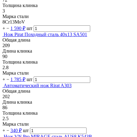
Толщина клинка
3
Марка стали
8Cr13MoV
+
−
1 590 ₽
шт
Нож Pirat Походный сталь 40х13 SA501
Общая длина
209
Длина клинка
90
Толщина клинка
2.8
Марка стали
+
−
1 785 ₽
шт
Автоматический нож Rirat A303
Общая длина
202
Длина клинка
86
Толщина клинка
2.5
Марка стали
+
−
340 ₽
шт
Нож VN Pro MIRAGE сталь AUS8 K543B