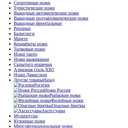
Спортивные ножи
Туристические ножи
Выкидные автоматические ножи
Выкидные полуавтоматические ножи
Выкидные фронтальные
Реплики
Балисонги
Мачете
Керамбиты ножи
Тычковые ножи
Ножи танто
Ножи выживания
Скрытого ношения
Алмазная сталь ХВ5
Ножи Дамасские
Другие товары
Назад
Рогатки
Ножи Россия
Рыбацкие ножи
Филейные ножи
Опасные бритвы
Аксессуары
Мультитулы
Кухонные ножи
Многофункциональные ножи