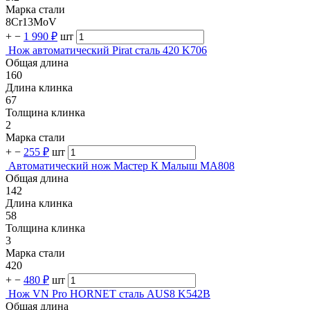
Марка стали
8Cr13MoV
+
−
1 990 ₽
шт
Нож автоматический Pirat сталь 420 K706
Общая длина
160
Длина клинка
67
Толщина клинка
2
Марка стали
+
−
255 ₽
шт
Автоматический нож Мастер К Малыш MA808
Общая длина
142
Длина клинка
58
Толщина клинка
3
Марка стали
420
+
−
480 ₽
шт
Нож VN Pro HORNET сталь AUS8 K542B
Общая длина