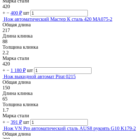
Марка стали
420
+
−
400 ₽
шт
Нож автоматический Мастер К сталь 420 MA075-2
Общая длина
217
Длина клинка
88
Толщина клинка
2.2
Марка стали
420
+
−
1 180 ₽
шт
Нож выкидной автомат Pirat 0215
Общая длина
150
Длина клинка
65
Толщина клинка
1.7
Марка стали
+
−
391 ₽
шт
Нож VN Pro автоматический сталь AUS8 рукоять G10 K179-2
Общая длина