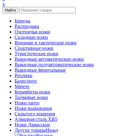
x
Бренды
Распродажа
Охотничьи ножи
Складные ножи
Военные и тактические ножи
Спортивные ножи
Туристические ножи
Выкидные автоматические ножи
Выкидные полуавтоматические ножи
Выкидные фронтальные
Реплики
Балисонги
Мачете
Керамбиты ножи
Тычковые ножи
Ножи танто
Ножи выживания
Скрытого ношения
Алмазная сталь ХВ5
Ножи Дамасские
Другие товары
Назад
Рогатки