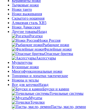
Керамбиты ножи
Тычковые ножи
Ножи танто
Ножи выживания
Скрытого ношения
Алмазная сталь ХВ5
Ножи Дамасские
Другие товары
Назад
Рогатки
Ножи Россия
Рыбацкие ножи
Филейные ножи
Опасные бритвы
Аксессуары
Мультитулы
Кухонные ножи
Многофункциональные ножи
Топорики и лопатки тактические
Ножны и чехлы
Все для заточки
Назад
Бруски и камни
Точильные системы
Мусаты
Точилки
Пасты, масло, ремни